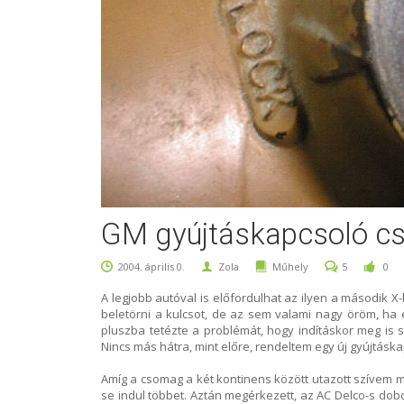
GM gyújtáskapcsoló cs
2004. április 0.
Zola
Műhely
5
0
A legjobb autóval is előfordulhat az ilyen a második X-
beletörni a kulcsot, de az sem valami nagy öröm, ha
pluszba tetézte a problémát, hogy indításkor meg is s
Nincs más hátra, mint előre, rendeltem egy új gyújtáska
Amíg a csomag a két kontinens között utazott szívem m
se indul többet. Aztán megérkezett, az AC Delco-s doboz