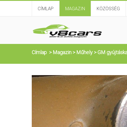
CÍMLAP
MAGAZIN
KÖZÖSSÉG
Címlap
>
Magazin
>
Műhely
>
GM gyújtáska