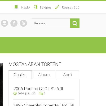
Napló
Belépés
Regisztráció
MOSTANÁBAN TÖRTÉNT
Garázs
Album
Apró
2006 Pontiac GTO LS2 6.0L
2026. július 20.
2
1985 Chevrolet Corvette L98 TPI