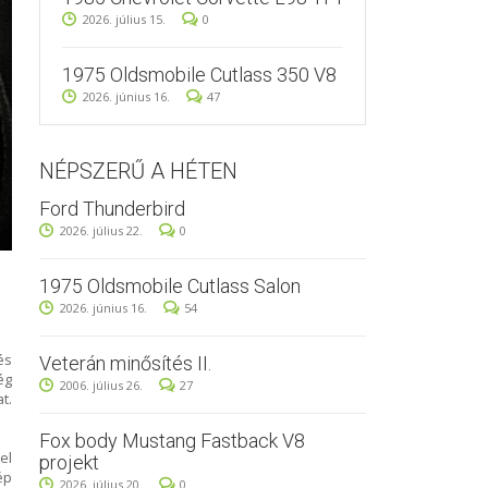
2026. július 15.
0
1975 Oldsmobile Cutlass 350 V8
2026. június 16.
47
NÉPSZERŰ A HÉTEN
Ford Thunderbird
2026. július 22.
0
1975 Oldsmobile Cutlass Salon
2026. június 16.
54
és
Veterán minősítés II.
ég
2006. július 26.
27
t.
Fox body Mustang Fastback V8
el
projekt
ép
2026. július 20.
0