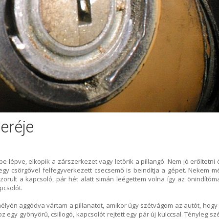
eréje
be lépve, elkopik a zárszerkezet vagy letörik a pillangó. Nem jó erőltetni 
 egy csörgővel felfegyverkezett csecsemő is beindítja a gépet. Nekem m
zorult a kapcsoló, pár hét alatt simán leégettem volna így az önindítóma
pcsolót.
élyén aggódva vártam a pillanatot, amikor úgy szétvágom az autót, hogy 
 egy gyönyörű, csillogó, kapcsolót rejtett egy pár új kulccsal. Tényleg sz