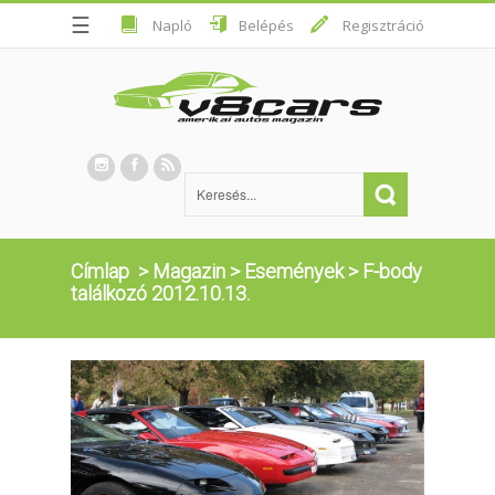
☰
Napló
Belépés
Regisztráció
Címlap
>
Magazin
>
Események
>
F-body
találkozó 2012.10.13.