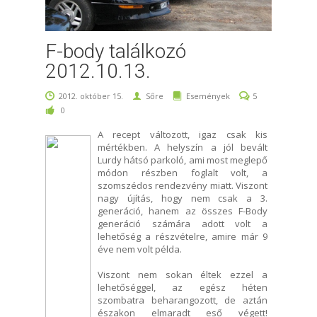
F-body találkozó
2012.10.13.
2012. október 15.
Sőre
Események
5
0
A recept változott, igaz csak kis
mértékben. A helyszín a jól bevált
Lurdy hátsó parkoló, ami most meglepő
módon részben foglalt volt, a
szomszédos rendezvény miatt. Viszont
nagy újítás, hogy nem csak a 3.
generáció, hanem az összes F-Body
generáció számára adott volt a
lehetőség a részvételre, amire már 9
éve nem volt példa.
Viszont nem sokan éltek ezzel a
lehetőséggel, az egész héten
szombatra beharangozott, de aztán
északon elmaradt eső végett!