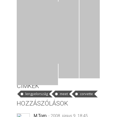
CÍMKÉK
lengyelország
meet
corvette
HOZZÁSZÓLÁSOK
M.Tom
- 2008. június 9. 18:45