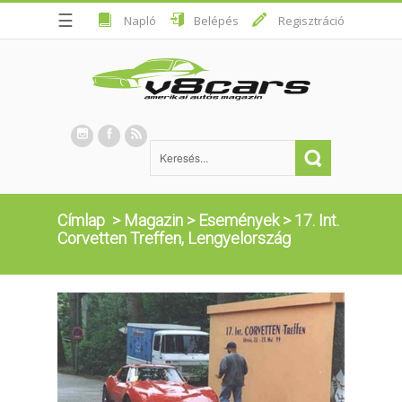
☰
Napló
Belépés
Regisztráció
Címlap
>
Magazin
>
Események
>
17. Int.
Corvetten Treffen, Lengyelország