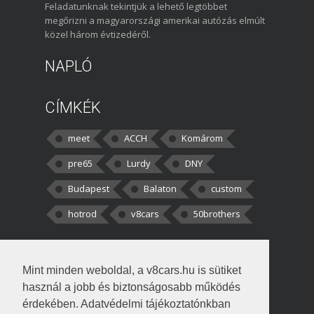
Feladatunknak tekintjük a lehető legtöbbet
megőrizni a magyarországi amerikai autózás elmúlt
közel három évtizedéről.
NAPLÓ
CÍMKÉK
meet
ACCH
Komárom
pre65
Lurdy
DNY
Budapest
Balaton
custom
hotrod
v8cars
50brothers
HOZZÁSZÓLÁSOK
Mint minden weboldal, a v8cars.hu is sütiket
kortisz:
Elszúrtam! Én csak két
használ a jobb és biztonságosabb működés
darabbaal számoltam. Nem tudtam, hogy fél autót,
érdekében. Adatvédelmi tájékoztatónkban