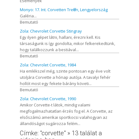
Események
Monyo: 17. Int. Corvetten Treffen, Lengyelország
Galéria...
Bemutató
Zola: Chevrolet Corvette Stingray
Egy ilyen gépet látni, hallani, érezni kell. Kis
társaságunk is így gondolta, mikor felkerekedtünk,
hogy találkozzunk a bestiával...
Bemutató
Zola: Chevrolet Corvette, 1984
Ha emlékszel még, szinte pontosan egy éve volt
utoljára Corvette a hónap autója. A tavalyi fehér
hollót most egy fekete bárány követi...
Bemutató
Zola: Chevrolet Corvette, 1990
Amikor Corvette-t látok, mindig valami
megfogalmazhatatlan érzés fog el. A Corvette, az
elsőszámú amerikai sportkocsi valahogyan az
állandóságot sugározza felém...
Címke: "corvette" » 13 találat a