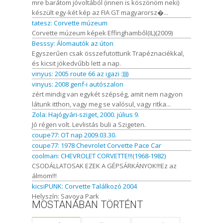
mre barátom jóvoltából (innen is köszönöm neki)
készült egy-két kép az FIA GT magyarorsz�...
tatesz: Corvette múzeum
Corvette múzeum képek Effinghamből(IL)(2009)
Besssy: Álomautók az úton
Egyszerűen csak összefutottunk Trapéznaciékkal,
és kicsit jókedvűbb lett a nap.
vinyus: 2005 route 66 az igazi :))))
vinyus: 2008 genf-i autószalon
zért mindig van egykét szépség, amit nem nagyon
látunk itthon, vagy meg se valósul, vagy ritka...
Zola: Hajógyári-sziget, 2000. július 9.
Jó régen volt. Levlistás buli a Szigeten.
coupe77: OT nap 2009.03.30.
coupe77: 1978 Chevrolet Corvette Pace Car
coolman: CHEVROLET CORVETTE!!!(1968-1982)
CSODÁLLATOSAK EZEK A GÉPSÁRKÁNYOK!!!Ez az
álmom!!!
kicsiPUNK: Corvette Találkozó 2004
Helyszín: Savoya Park
MOSTANÁBAN TÖRTÉNT