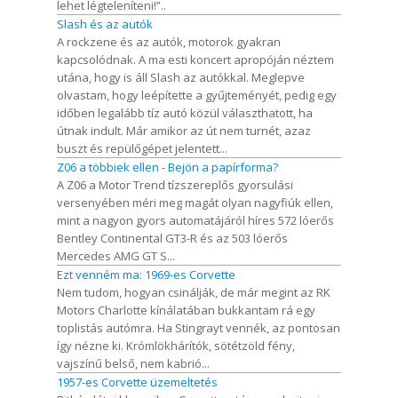
lehet légteleníteni!”..
Slash és az autók
A rockzene és az autók, motorok gyakran
kapcsolódnak. A ma esti koncert apropóján néztem
utána, hogy is áll Slash az autókkal. Meglepve
olvastam, hogy leépítette a gyűjteményét, pedig egy
időben legalább tíz autó közül választhatott, ha
útnak indult. Már amikor az út nem turnét, azaz
buszt és repülőgépet jelentett...
Z06 a többiek ellen - Bejön a papírforma?
A Z06 a Motor Trend tízszereplős gyorsulási
versenyében méri meg magát olyan nagyfiúk ellen,
mint a nagyon gyors automatájáról híres 572 lóerős
Bentley Continental GT3-R és az 503 lóerős
Mercedes AMG GT S...
Ezt venném ma: 1969-es Corvette
Nem tudom, hogyan csinálják, de már megint az RK
Motors Charlotte kínálatában bukkantam rá egy
toplistás autómra. Ha Stingrayt vennék, az pontosan
így nézne ki. Krómlökhárítók, sötétzöld fény,
vajszínű belső, nem kabrió...
1957-es Corvette üzemeltetés