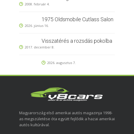
2008. február 4.
1975 Oldsmobile Cutlass Salon
2026. június 16.
Visszatérés a rozsdás pokolba
2017. december 8.
2026. augusztus 7.
Magyarország első amerikai autós magazinja 1998-
as megszületése óta együtt fejlődik a hazai amerikai
autós kultúrával.