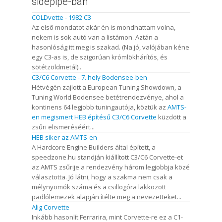
sidepipe-ban
COLDvette - 1982 C3
Az első mondatot akár én is mondhattam volna,
nekem is sok autó van a listámon. Aztán a
hasonlóság itt meg is szakad. (Na jó, valójában kéne
egy C3-as is, de szigorúan krómlökhárítós, és
sötétzöldmetál)..
C3/C6 Corvette - 7. hely Bodensee-ben
Hétvégén zajlott a European Tuning Showdown, a
Tuning World Bodensee betétrendezvénye, ahol a
kontinens 64 legjobb tuningautója, köztük az
AMTS-
en megismert HEB építésű C3/C6 Corvette
küzdött a
zsűri elismeréséért...
HEB siker az AMTS-en
A Hardcore Engine Builders által épített, a
speedzone.hu standján kiállított C3/C6 Corvette-et
az AMTS zsűrije a rendezvény három legjobbja közé
választotta. Jó látni, hogy a szakma nem csak a
mélynyomók száma és a csillogóra lakkozott
padlólemezek alapján ítélte meg a nevezetteket...
Alig Corvette
Inkább hasonlít Ferrarira, mint Corvette-re ez a C1-