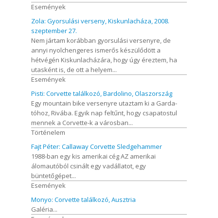
Események
Zola: Gyorsulási verseny, Kiskunlacháza, 2008.
szeptember 27.
Nem jártam korábban gyorsulási versenyre, de
annyi nyolchengeres ismerős készülődött a
hétvégén Kiskunlacházára, hogy úgy éreztem, ha
utasként is, de ott a helyem...
Események
Pisti: Corvette találkozó, Bardolino, Olaszország
Egy mountain bike versenyre utaztam ki a Garda-
tóhoz, Rivába. Egyik nap feltűnt, hogy csapatostul
mennek a Corvette-k a városban...
Történelem
Fajt Péter: Callaway Corvette Sledgehammer
1988-ban egy kis amerikai cég AZ amerikai
álomautóból csinált egy vadállatot, egy
büntetőgépet...
Események
Monyo: Corvette találkozó, Ausztria
Galéria...