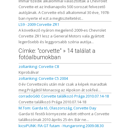
Immár tizedik alkalommal választották a Chevrolet
Corvette-et az Indianapolis 500 sorozat felvezető
autójának. A Corvette első alkalommal 30 éve, 1978-
ban nyerte el ezt a megtiszteltetést...
LS9 - 2009 Corvette ZR1
A következő nyáron megjelenő 2009-es Chevrolet
Corvette ZR1 lesz a General Motors vala gyártott
legerősebb és leggyorsabb széria autója...
Címke: "corvette" » 14 találat a
fotóalbumokban
zoltanking: Corvette C8
Kiprobálva!
zoltanking: Corvette C5 2004
0 év Corvettezés után már csak a képek maradtak
meg.Prágától Monacoig az Alpokon át sokfeé...
corradoG60: Corvette találkozó Prága 2010.07.14-18
Corvette találkozó Prága 2010.07.14-18
M.Tom: Garda tó, Olaszország, Corvette Day
Garda tó festői környezete adott otthont a Corvette
találkozónak 2010 április 25-én. Bár ne...
kicsiPUNK: FIA GT futam - Hungaroring 2009.08.30