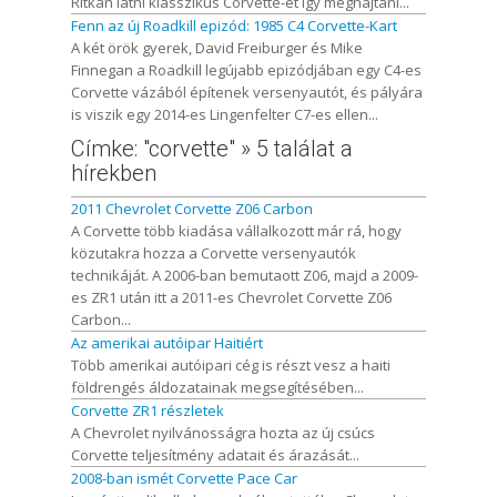
Ritkán látni klasszikus Corvette-et így meghajtani...
Fenn az új Roadkill epizód: 1985 C4 Corvette-Kart
A két örök gyerek, David Freiburger és Mike
Finnegan a Roadkill legújabb epizódjában egy C4-es
Corvette vázából építenek versenyautót, és pályára
is viszik egy 2014-es Lingenfelter C7-es ellen...
Címke: "corvette" » 5 találat a
hírekben
2011 Chevrolet Corvette Z06 Carbon
A Corvette több kiadása vállalkozott már rá, hogy
közutakra hozza a Corvette versenyautók
technikáját. A 2006-ban bemutaott Z06, majd a 2009-
es ZR1 után itt a 2011-es Chevrolet Corvette Z06
Carbon...
Az amerikai autóipar Haitiért
Több amerikai autóipari cég is részt vesz a haiti
földrengés áldozatainak megsegítésében...
Corvette ZR1 részletek
A Chevrolet nyilvánosságra hozta az új csúcs
Corvette teljesítmény adatait és árazását...
2008-ban ismét Corvette Pace Car