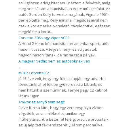
es. Egészen addig hitetlenül néztem a felvételt, amíg
meg nem láttam a hamisítatlan Vette műszerfalat. Az
autót Gordon Kelly tervezte magának, Vignale 1961-
ben építette meg. Kelly minimál megoldásaival nem
csak a kor amerikai vonalaitól távolodott el, egészen
megelőzte a korát...
Corvette Z06 vagy Viper ACR?
A Head 2 Head két hamisítatlan amerikai sportautót
hasonlít össze. A teljesítmény- és súlyadatok
nagyon hasonlítanak, de mit mutat a pálya?..
A magyar Netflix nem az autósoknak van
..
#TBT: Corvette C2
Jó 15 éve volt, hogy egy füles alapján egy udvarba
tévedtünk, ahol földbe gyökerezett a lábunk, és
nem hittünk a szemünknek. Tényleg egy C2 kabriót
látunk? Igen..
Amikor az ernyő sem segít
Eleve furcsa látni, hogy egy versenypálya vízben
végződik, arra emlékeztet, amikor egy
műhelytársunk a betonfal felé gyorsulva próbálta ki
az újjáépített fékrendszerét. „Három perc múlva