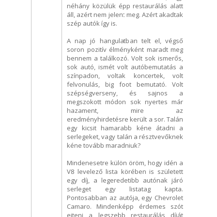
néhány közülük épp restaurálás alatt
áll, azért nem jelent meg. Azért akadtak
szép autók így is.
A nap jó hangulatban telt el, végső
soron pozitív élményként maradt meg
bennem a találkozó. Volt sok ismerős,
sok autó, ismét volt autóbemutatás a
színpadon, voltak koncertek, volt
felvonulás, big foot bemutató. Volt
szépségverseny, és sajnos a
megszokott módon sok nyertes már
hazament, mire az
eredményhirdetésre került a sor. Talán
egy kicsit hamarabb kéne átadni a
serlegeket, vagy talán a résztvevőknek
kéne tovább maradniuk?
Mindenesetre külön öröm, hogy idén a
V8 levelező lista körében is született
egy díj, a legeredetibb autónak járó
serleget egy listatag kapta.
Pontosabban az autója, egy Chevrolet
Camaro. Mindenképp érdemes szót
ejteni a legszebb restaurálás díját