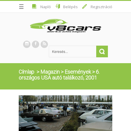
☰
Napló
Belépés
Regisztráció
Címlap
>
Magazin
>
Események
>
6.
országos USA autó találkozó, 2001