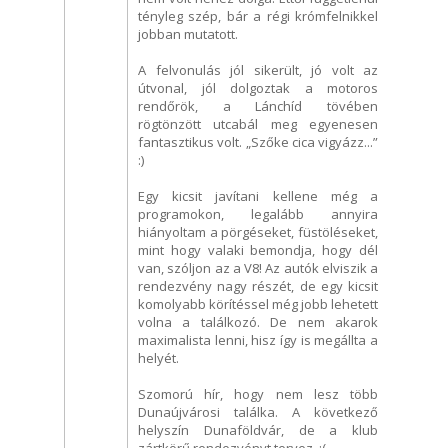
tényleg szép, bár a régi krómfelnikkel
jobban mutatott.
A felvonulás jól sikerült, jó volt az
útvonal, jól dolgoztak a motoros
rendőrök, a Lánchíd tövében
rögtönzött utcabál meg egyenesen
fantasztikus volt. „Szőke cica vigyázz...”
:)
Egy kicsit javítani kellene még a
programokon, legalább annyira
hiányoltam a pörgéseket, füstöléseket,
mint hogy valaki bemondja, hogy dél
van, szóljon az a V8! Az autók elviszik a
rendezvény nagy részét, de egy kicsit
komolyabb körítéssel még jobb lehetett
volna a találkozó. De nem akarok
maximalista lenni, hisz így is megállta a
helyét.
Szomorú hír, hogy nem lesz több
Dunaújvárosi találka. A következő
helyszín Dunaföldvár, de a klub
zártkörű rendezvényt tervez. :(