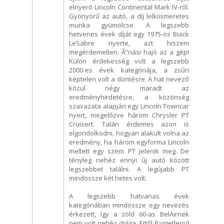
elnyerő Lincoln Continental Mark IV-ről.
Gyönyörű az autó, a díj lelkiismeretes
munka gyümölcse. A legszebb
hetvenes évek díját egy 1975-ös Buick
LeSabre nyerte, azt hiszem
megérdemelten. Ã“riási hajó az a gép!
Külön érdekesség volt a legszebb
2000-es évek kategóriája, a zsűri
képtelen volt a döntésre. A hat nevező
közül négy maradt az
eredményhirdetésre, a közönség
szavazata alapján egy Lincoln Towncar
nyert, megelőzve három Chrysler PT
Cruisert. Talán érdemes azon is
elgondolkodni, hogyan alakult volna az
eredmény, ha három egyforma Lincoln
mellett egy szem PT jelenik meg. De
tényleg nehéz ennyi új autó között
legszebbet találni. A legújabb PT
mindössze két hetes volt.
A legszebb hatvanas évek
kategóriában mindössze egy nevezés
érkezett, így a zöld 60-as BelAirnek
nem volt nehéz dolga. Ettől függetlenül