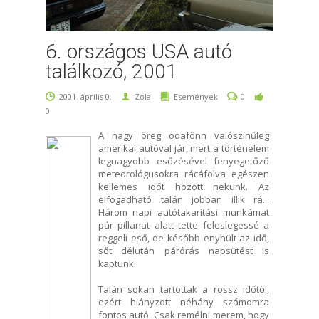
6. országos USA autó
találkozó, 2001
2001. április 0.
Zola
Események
0
0
A nagy öreg odafönn valószínűleg
amerikai autóval jár, mert a történelem
legnagyobb esőzésével fenyegetőző
meteorológusokra rácáfolva egészen
kellemes időt hozott nekünk. Az
elfogadható talán jobban illik rá...
Három napi autótakarítási munkámat
pár pillanat alatt tette feleslegessé a
reggeli eső, de később enyhült az idő,
sőt délután párórás napsütést is
kaptunk!
Talán sokan tartottak a rossz időtől,
ezért hiányzott néhány számomra
fontos autó. Csak remélni merem, hogy