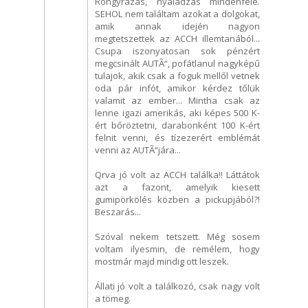
Rongyrázás, nyáladzás mindenfelé.
SEHOL nem találtam azokat a dolgokat,
amik annak idején nagyon
megtetszettek az ACCH illemtanából...
Csupa iszonyatosan sok pénzért
megcsinált AUTÃ“, pofátlanul nagyképű
tulajok, akik csak a foguk mellől vetnek
oda pár infót, amikor kérdez tőlük
valamit az ember... Mintha csak az
lenne igazi amerikás, aki képes 500 K-
ért bőröztetni, darabonként 100 K-ért
felnit venni, és tízezerért emblémát
venni az AUTÃ“jára...
Qrva jó volt az ACCH találka!! Láttátok
azt a fazont, amelyik kiesett
gumipörkölés közben a pickupjából?!
Beszarás...
Szóval nekem tetszett. Még sosem
voltam ilyesmin, de remélem, hogy
mostmár majd mindig ott leszek.
Állati jó volt a találkozó, csak nagy volt
a tömeg.