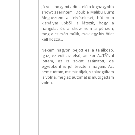
Jó volt, hogy mi adtuk elő a legnagyobb
showt szerintem (Double Malibu Burn)
Megnéztem a felvételeket, hát nem
kispálya! Ebből is látszik, hogy a
hangulat és a show nem a pénzen,
meg a csicsán múlik, csak egy kis ötlet
kell hozzá...
Nekem nagyon bejött ez a találkozó.
Igaz, ez volt az első, amikor AUTÃ“val
jöttem, ez is sokat számított, de
egyébként is jól éreztem magam. Azt
sem tudtam, mit csináljak, szaladgáltam
is volna, meg az autómat is mutogattam
volna.