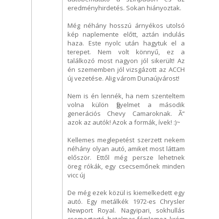
eredményhirdetés. Sokan hiányoztak.
Még néhány hosszú árnyékos utolsó
kép naplemente előtt, aztán indulás
haza. Este nyolc után hagytuk el a
terepet. Nem volt könnyű, ez a
találkozó most nagyon jól sikerült! Az
én szememben jól vizsgázott az ACCH
új vezetése. Alig várom Dunaújvárost!
Nem is én lennék, ha nem szenteltem
volna külön figyelmet a második
generációs Chevy Camaroknak. Ã“
azok az autók! Azok a formák, ívek! :)~
Kellemes meglepetést szerzett nekem
néhány olyan autó, amiket most láttam
először. Ettől még persze lehetnek
öreg rókák, egy csecsemőnek minden
vicc új
De még ezek közül is kiemelkedett egy
autó. Egy metálkék 1972-es Chrysler
Newport Royal. Nagyipari, sokhullás
csomagtartó, hatalmas fémlemez, króm