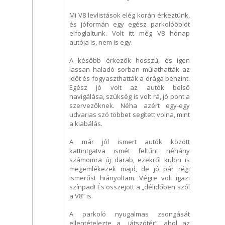
Mi V8 levlistások elég korán érkeztünk,
és jóformán egy egész parkolóöblöt
elfoglaltunk. Volt itt még V8 hónap
autója is, nem is egy.
A később érkezők hosszú, és igen
lassan haladó sorban múlathatták az
időt és fogyaszthatták a drága benzint.
Egész jó volt az autók belső
navigálása, szükség is volt rá, jó pont a
szervezőknek. Néha azért egy-egy
udvarias szó többet segített volna, mint
a kiabálás.
A már jól ismert autók között
kattintgatva ismét feltűnt néhány
számomra új darab, ezekről külön is
megemlékezek majd, de jó pár régi
ismerőst hiányoltam. Végre volt igazi
színpad! És összejött a „délidőben szól
a V8” is.
A parkoló nyugalmas zsongását
ellentételezte a „játszótér”, ahol az