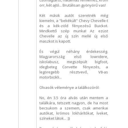
orr, két ajtó... Brutálisan gyönyörű vas!
Két másik autót szeretnék még
kiemelni, a "bekékült" Chevy Chevelle-t
és a kék-zöld fényezésű Buickot.
Mindkettő szép munka! Az ezüst
Chevelle az új szín mellé új első
maszkot is kapott.
És végül néhány érdekesség.
Magyarország első lowridere,
iskolabusz, megszépült bigfoot,
idegbeteg Corvette fényezés, a
legöregebb résztvevő, V8-as
motorbicikli...
Olvasók véleménye a találkozóról:
No, én 3.5 óra alvás után mentem a
találkára, tetszett nagyon, de ha most
becsukom a szemem, csak amerikai
autókat, krómos lökhárítókat, íveket,
színeket látok... :))