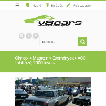
☰
Napló
Belépés
Regisztráció
Címlap
>
Magazin
>
Események
>
ACCH
találkozó, 2000 tavasz