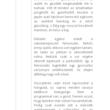
autók és gazdáik megmutatták mit is
tudnak. Volt itt minden az ártalmatlan
pörgéstől és gumifüsttől kezdve a
japán autó tipráson keresztül egészen
az autóból kiesésig és a néző
gázolásig. :( Elég egy rosszul kiszámolt
manőver, és kész a baj.
Délután egykor indult a
vakolatrepesztő felvonulás. Nehéz
ennyi autót, ekkora sort egyben tartani,
de talán ez jobban is sikerülhetett
volna. Nekünk csak a sor végére
sikerült kijutnunk a parkolóból, így a
felvonulás leginkább egy gyorsulási
versenyre emlékeztetett. Az elején
állítólag nagy volt a buli.
Visszatérés után kicsit laposodott a
hangulat, ez sajnos minden tavaszi
találkozó betegsége. Nem a
programmal van a gond, hanem azzal,
hogy ilyenkor már sokan hazaindulnak.
Pedig csak ezután jött a második
autóbemutató a színpadon és az