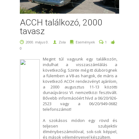
ACCH találkozó, 2000
tavasz
2000. május 0.
Zola
Események
1
0
Megint túl vagyunk egy találkozón,
indulhat a visszaszámlálás a
következőig. Szinte még itt dübörögnek
a fülemben a V8-as hangok, de máris a
következő ACCH rendezvényt ajánlom,
a 2000 augusztus 11-13 közötti
dunaújvárosi VI. nemzetközi fesztivált.
Bővebb információért hívd a 06/20/926-
2523 vagy a 06/20/949-0682
telefonszámot!
A szokásos módon egy rövid és
teljesen szubjektív
élménybeszámolóval, sok-sok képpel,
és mások véleményeivel készültem.