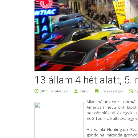
13 állam 4 hét alatt, 5.
2011. október 26.
Kundi
Érdekességek
1
Mivel nálunk nincs normáli
American nevű brit lapot,
beszámolókkal. Az egyik sz
SCG Tour-ra kattintva egy v
Ha valaki Huntington Bea
gondolna, micsoda gyönyörű