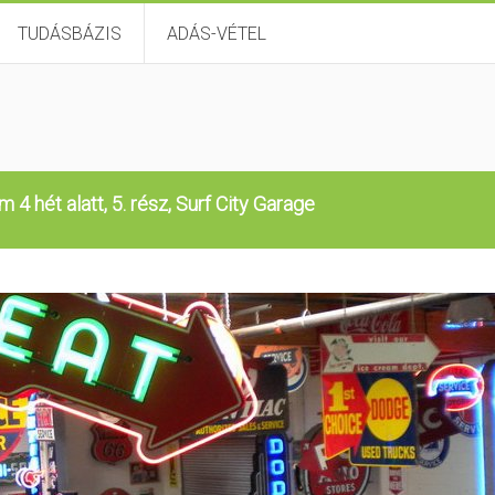
TUDÁSBÁZIS
ADÁS-VÉTEL
m 4 hét alatt, 5. rész, Surf City Garage