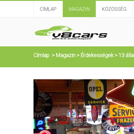
CÍMLAP
MAGAZIN
KÖZÖSSÉG
Címlap
>
Magazin
>
Érdekességek
>
13 álla