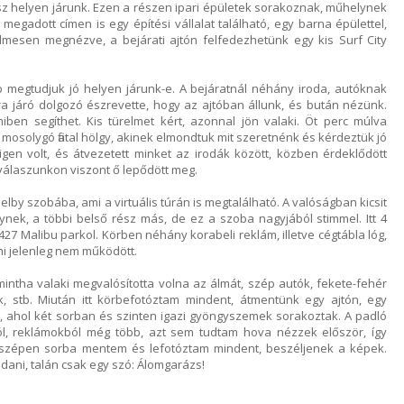
sz helyen járunk. Ezen a részen ipari épületek sorakoznak, műhelynek
gadott címen is egy építési vállalat található, egy barna épülettel,
yelmesen megnézve, a bejárati ajtón felfedezhetünk egy kis Surf City
 megtudjuk jó helyen járunk-e. A bejáratnál néhány iroda, autóknak
a járó dolgozó észrevette, hogy az ajtóban állunk, és bután nézünk.
ben segíthet. Kis türelmet kért, azonnal jön valaki. Öt perc múlva
osolygó fiatal hölgy, akinek elmondtuk mit szeretnénk és kérdeztük jó
igen volt, és átvezetett minket az irodák között, közben érdeklődött
 válaszunkon viszont ő lepődött meg.
by szobába, ami a virtuális túrán is megtalálható. A valóságban kicsit
nek, a többi belső rész más, de ez a szoba nagyjából stimmel. Itt 4
27 Malibu parkol. Körben néhány korabeli reklám, illetve cégtábla lóg,
 ami jelenleg nem működött.
mintha valaki megvalósította volna az álmát, szép autók, fekete-fehér
k, stb. Miután itt körbefotóztam mindent, átmentünk egy ajtón, egy
 ahol két sorban és szinten igazi gyöngyszemek sorakoztak. A padló
ól, reklámokból még több, azt sem tudtam hova nézzek először, így
zépen sorba mentem és lefotóztam mindent, beszéljenek a képek.
ani, talán csak egy szó: Álomgarázs!