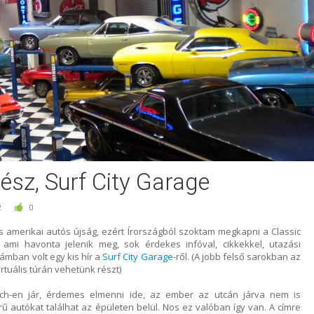
 rész, Surf City Garage
2
0
s amerikai autós újság, ezért Írországból szoktam megkapni a Classic
 ami havonta jelenik meg, sok érdekes infóval, cikkekkel, utazási
ámban volt egy kis hír a
Surf City Garage
-ről. (A jobb felső sarokban az
irtuális túrán vehetünk részt)
ch-en jár, érdemes elmenni ide, az ember az utcán járva nem is
 autókat találhat az épületen belül. Nos ez valóban így van. A címre