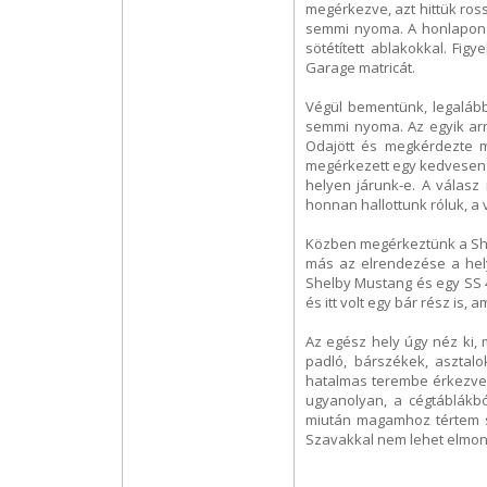
megérkezve, azt hittük ros
semmi nyoma. A honlapon me
sötétített ablakokkal. Fig
Garage matricát.
Végül bementünk, legalább
semmi nyoma. Az egyik arr
Odajött és megkérdezte mi
megérkezett egy kedvesen m
helyen járunk-e. A válasz 
honnan hallottunk róluk, a
Közben megérkeztünk a Shel
más az elrendezése a hely
Shelby Mustang és egy SS 4
és itt volt egy bár rész is,
Az egész hely úgy néz ki, 
padló, bárszékek, asztalo
hatalmas terembe érkezve,
ugyanolyan, a cégtáblákb
miután magamhoz tértem s
Szavakkal nem lehet elmond