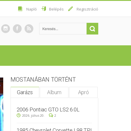
Napló
Belépés
Regisztráció
MOSTANÁBAN TÖRTÉNT
Garázs
Album
Apró
2006 Pontiac GTO LS2 6.0L
2026. július 20.
2
1985 Chevrolet Corvette L98 TPI