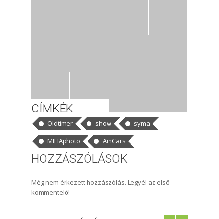
CÍMKÉK
Oldtimer
show
syma
MIHAphoto
AmCars
HOZZÁSZÓLÁSOK
Még nem érkezett hozzászólás. Legyél az első
kommentelő!