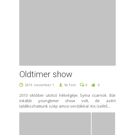
Oldtimer show
2013. november 1.
M.Tom
0
0
2013 október utolsó hétvégéje; Syma csarnok. Bár
inkább youngtimer show volt, de azért
találkozhattunk szép amcsi verdákkal. Kis ízelítő...