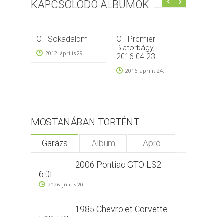
KAPCSOLÓDÓ ALBUMOK
OT Sokadalom
OT Prömier
Bilspo
Biatorbágy,
Perfo
2012. április 29.
2016.04.23.
Custo
Show
2016. április 24.
2012.
MOSTANÁBAN TÖRTÉNT
Garázs
Album
Apró
2006 Pontiac GTO LS2
6.0L
2026. július 20.
1985 Chevrolet Corvette