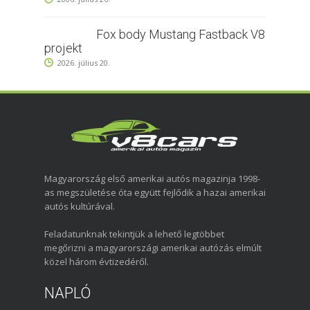
Fox body Mustang Fastback V8
projekt
2026. július 20.
Magyarország első amerikai autós magazinja 1998-
as megszületése óta együtt fejlődik a hazai amerikai
autós kultúrával.
Feladatunknak tekintjük a lehető legtöbbet
megőrizni a magyarországi amerikai autózás elmúlt
közel három évtizedéről.
NAPLÓ