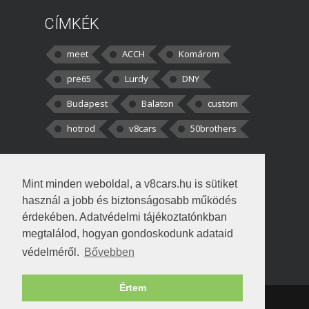
CÍMKÉK
meet
ACCH
Komárom
pre65
Lurdy
DNY
Budapest
Balaton
custom
hotrod
v8cars
50brothers
HOZZÁSZÓLÁSOK
Mint minden weboldal, a v8cars.hu is sütiket
kortisz:
Elszúrtam! Én csak két
használ a jobb és biztonságosabb működés
darabbaal számoltam. Nem tudtam, hogy fél autót,
érdekében. Adatvédelmi tájékoztatónkban
megtalálod, hogyan gondoskodunk adataid
Béke:
Tényleg nagyon jó kérdés volt
védelméről.
Bővebben
!fasza Örültem is nagyon, amikor
Értem
Copyright © 1998-2026 v8cars.hu
T
|
|
Szerzői jogok