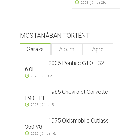
2008. június 29.
2008
MOSTANÁBAN TÖRTÉNT
Garázs
Album
Apró
2006 Pontiac GTO LS2
6.0L
2026. július 20.
1985 Chevrolet Corvette
L98 TPI
2026. július 15.
1975 Oldsmobile Cutlass
350 V8
2026. június 16.