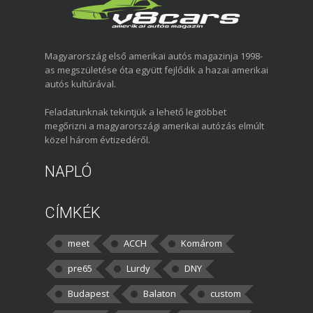
Magyarország első amerikai autós magazinja 1998-
as megszületése óta együtt fejlődik a hazai amerikai
autós kultúrával.
Feladatunknak tekintjük a lehető legtöbbet
megőrizni a magyarországi amerikai autózás elmúlt
közel három évtizedéről.
NAPLÓ
CÍMKÉK
meet
ACCH
Komárom
pre65
Lurdy
DNY
Budapest
Balaton
custom