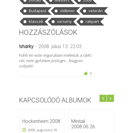
Budapest
oldtimer
veterán
klasszik
verseny
rakpart
HOZZÁSZÓLÁSOK
!sharky
- 2008. július 13. 22:03
Fuhh én este elgurultam melletük a GMC-
vel, nem győztem pislogni... Nagyon
szépek!
0
KAPCSOLÓDÓ ALBUMOK
Hockenheim 2008
Minitali
2008.
2008.06.26.
tavasz
2008. augusztus 18.
autós