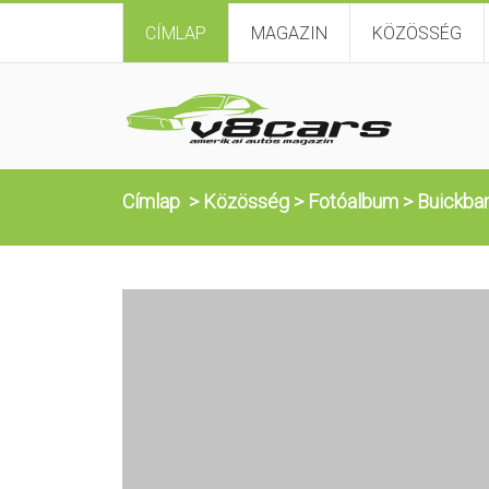
CÍMLAP
MAGAZIN
KÖZÖSSÉG
Címlap
>
Közösség
>
Fotóalbum
>
Buickban