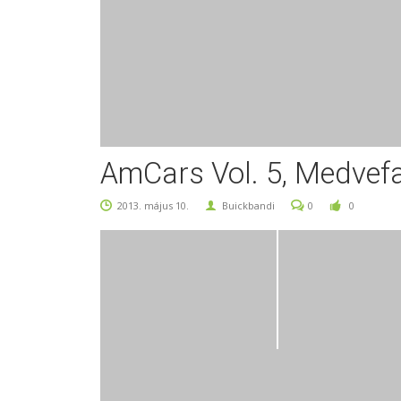
AmCars Vol. 5, Medvef
2013. május 10.
Buickbandi
0
0