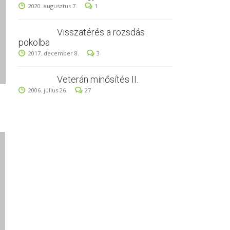
2020. augusztus 7.
1
Visszatérés a rozsdás
pokolba
2017. december 8.
3
Veterán minősítés II.
2006. július 26.
27