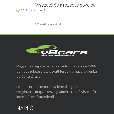
Visszatérés a rozsdás pokolba
2017. december 8.
2026. augusztus 7.
Magyarország első amerikai autós magazinja 1998-
as megszületése óta együtt fejlődik a hazai amerikai
autós kultúrával.
Feladatunknak tekintjük a lehető legtöbbet
megőrizni a magyarországi amerikai autózás elmúlt
közel három évtizedéről.
NAPLÓ