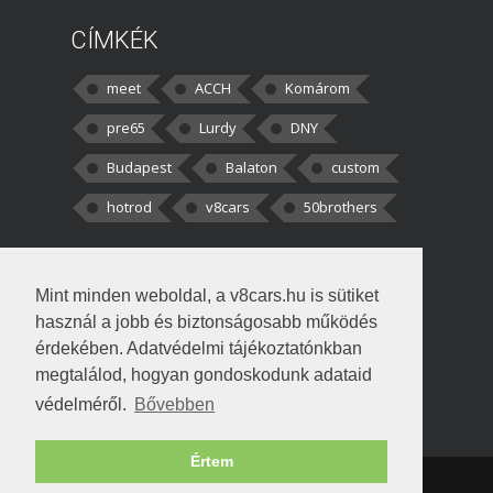
CÍMKÉK
meet
ACCH
Komárom
pre65
Lurdy
DNY
Budapest
Balaton
custom
hotrod
v8cars
50brothers
HOZZÁSZÓLÁSOK
Mint minden weboldal, a v8cars.hu is sütiket
kortisz:
Elszúrtam! Én csak két
használ a jobb és biztonságosabb működés
darabbaal számoltam. Nem tudtam, hogy fél autót,
érdekében. Adatvédelmi tájékoztatónkban
megtalálod, hogyan gondoskodunk adataid
Béke:
Tényleg nagyon jó kérdés volt
védelméről.
Bővebben
!fasza Örültem is nagyon, amikor
Értem
Copyright © 1998-2026 v8cars.hu
T
|
|
Szerzői jogok