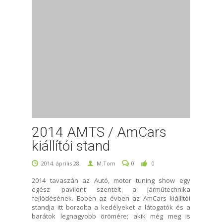
2014 AMTS / AmCars
kiállítói stand
2014. április 28.
M.Tom
0
0
2014 tavaszán az Autó, motor tuning show egy
egész pavilont szentelt a járműtechnika
fejlődésének. Ebben az évben az AmCars kiállítói
standja itt borzolta a kedélyeket a látogatók és a
barátok legnagyobb örömére; akik még meg is