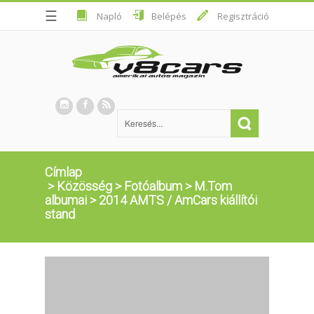
☰
Napló
Belépés
Regisztráció
Címlap
>
Közösség
>
Fotóalbum
>
M.Tom
albumai
>
2014 AMTS / AmCars kiállítói
stand