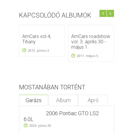
KAPCSOLÓDÓ ALBUMOK
AmCars vol 4,
AmCars roadshow
AmCar
Tihany
vol. 3. április 30 -
Tour 
május 1.
2012. június 3.
2016
2011. május 5.
MOSTANÁBAN TÖRTÉNT
Garázs
Album
Apró
2006 Pontiac GTO LS2
6.0L
2026. július 20.