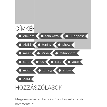
CÍMKÉK
AmCars
találkozó
Budapest
AMTS
tuning
show
meet
Miha
Mihaphoto
cars
us
cars
autó
motor
tuning
show
2014
HOZZÁSZÓLÁSOK
Még nem érkezett hozzászólás. Legyél az első
kommentelő!