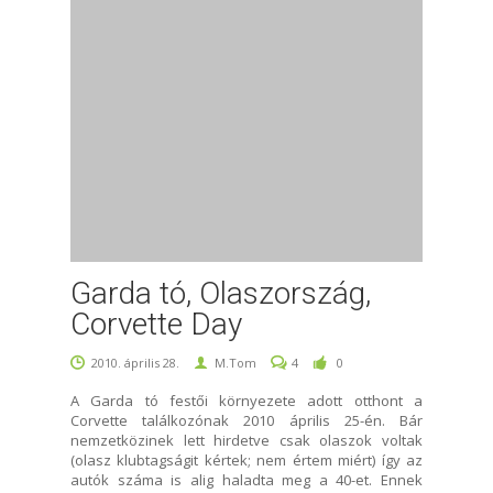
Garda tó, Olaszország,
Corvette Day
2010. április 28.
M.Tom
4
0
A Garda tó festői környezete adott otthont a
Corvette találkozónak 2010 április 25-én. Bár
nemzetközinek lett hirdetve csak olaszok voltak
(olasz klubtagságit kértek; nem értem miért) így az
autók száma is alig haladta meg a 40-et. Ennek