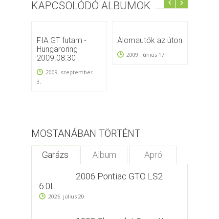
KAPCSOLÓDÓ ALBUMOK
FIA GT futam -
Álomautók az úton
Corve
Hungaroring
2009. június 17.
2009.
2009.08.30
2009. szeptember
3.
MOSTANÁBAN TÖRTÉNT
Garázs
Album
Apró
2006 Pontiac GTO LS2
6.0L
2026. július 20.