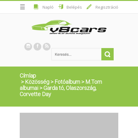
☰
Napló
Belépés
Regisztráció
Címlap
>
Közösség
>
Fotóalbum
>
M.Tom
albumai
>
Garda tó, Olaszország,
Corvette Day