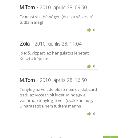
M.Tom
- 2010. április 28. 09:50
Ez most volt hétvégén (én is a v8cars-ról
tudtam meg)
0
Zola
- 2010. április 28. 11:04
Jó idő, vízpart, ez hangulatos lehetett.
Köszi a képeket!
0
M.Tom
- 2010. április 28. 16:50
Tényleg az volt de előző nam ez klubcard-
osdi, az vicces volt kicsit. Mindegy a
vasárnap tényleg jó volt (csak kár, hogy
D.harasztiba nem tudtam menni)
0