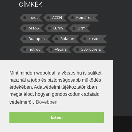
CÍMKÉK
meet
ACCH
Komárom
pre65
Lurdy
DNY
Budapest
Balaton
custom
hotrod
v8cars
50brothers
HOZZÁSZÓLÁSOK
Mint minden weboldal, a v8cars.hu is sütiket
kortisz:
Elszúrtam! Én csak két
használ a jobb és biztonságosabb működés
darabbaal számoltam. Nem tudtam, hogy fél autót,
érdekében. Adatvédelmi tájékoztatónkban
megtalálod, hogyan gondoskodunk adataid
Béke:
Tényleg nagyon jó kérdés volt
védelméről.
Bővebben
!fasza Örültem is nagyon, amikor
Értem
Copyright © 1998-2026 v8cars.hu
T
|
|
Szerzői jogok
|
Adatkezelés
Napló