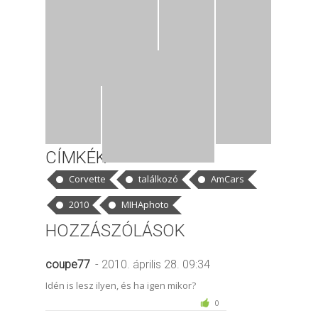
CÍMKÉK
Corvette
találkozó
AmCars
2010
MIHAphoto
HOZZÁSZÓLÁSOK
coupe77
- 2010. április 28. 09:34
Idén is lesz ilyen, és ha igen mikor?
0