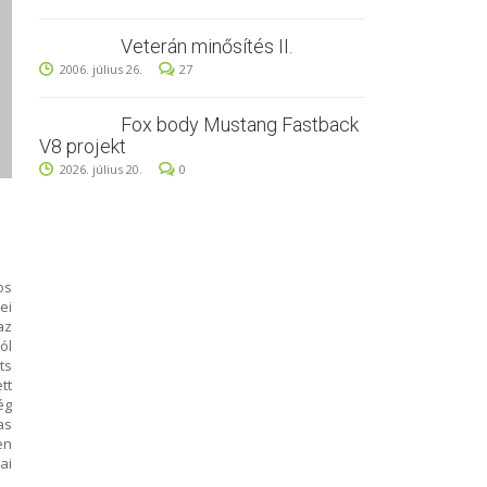
Veterán minősítés II.
2006. július 26.
27
Fox body Mustang Fastback
V8 projekt
2026. július 20.
0
os
ei
az
ól
ts
tt
ég
as
en
ai