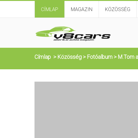
CÍMLAP
MAGAZIN
KÖZÖSSÉG
Címlap
>
Közösség
>
Fotóalbum
>
M.Tom a