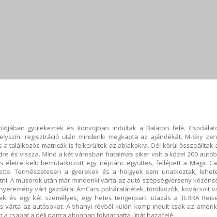
ójában gyülekeztek és konvojban indultak a Balaton felé. Csodálat
helyszíni regisztráció után mindenki megkapta az ajándékát. M-Sky zen
s a találkozós matricák is felkerültek az ablakokra. Dél körül összeálltak 
e és vissza. Mind a két városban hatalmas siker volt a közel 200 autób
is életre kelt: bemutatkozott egy néptánc együttes, fellépett a Magic Ca
tte. Természetesen a gyerekek és a hölgyek sem unatkoztak; lehete
gatni. A műsorok után már mindenki várta az autó szépségverseny közöns
s nyeremény várt gazdára: AmCars poháralátétek, törölközők, kovácsolt v
k és egy két személyes, egy hetes tengerparti utazás a TERRA Reis
 várta az autósokat. A tihanyi révből külön komp indult csak az amerik
t a csapat a déli partra ahonnan folytathatta útját hazafelé.