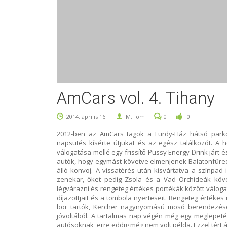
AmCars vol. 4. Tihany
2014. április 16.
M.Tom
0
0
2012-ben az AmCars tagok a Lurdy-Ház hátsó parkol
napsütés kísérte útjukat és az egész találkozót. A 
válogatása mellé egy frissítő Pussy Energy Drink járt é
autók, hogy egymást követve elmenjenek Balatonfüredr
álló konvoj. A vissatérés után kisvártatva a színpad 
zenekar, őket pedig Zsola és a Vad Orchideák köve
légvárazni és rengeteg értékes portékák között válo
díjazottjait és a tombola nyerteseit. Rengeteg értéke
bor tartók, Kercher nagynyomású mosó berendezése
jóvoltából. A tartalmas nap végén még egy meglepetés
autósoknak, erre eddig még nem volt példa. Ezzel tért á