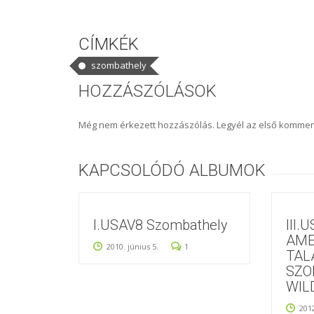
CÍMKÉK
szombathely
HOZZÁSZÓLÁSOK
Még nem érkezett hozzászólás. Legyél az első kommen
KAPCSOLÓDÓ ALBUMOK
I.USAV8 Szombathely
III.
AME
2010. június 5.
1
TAL
SZO
WIL
201