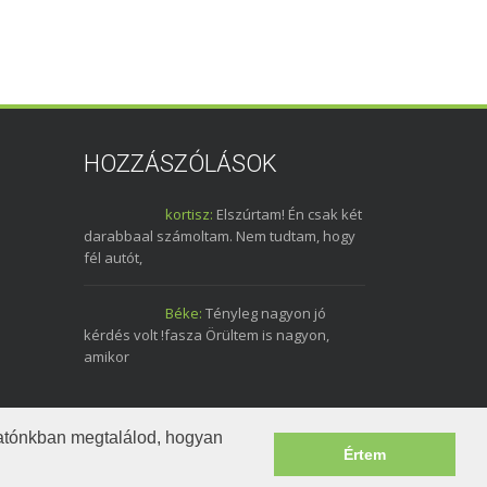
HOZZÁSZÓLÁSOK
kortisz:
Elszúrtam! Én csak két
darabbaal számoltam. Nem tudtam, hogy
fél autót,
Béke:
Tényleg nagyon jó
kérdés volt !fasza Örültem is nagyon,
amikor
tatónkban megtalálod, hogyan
Értem