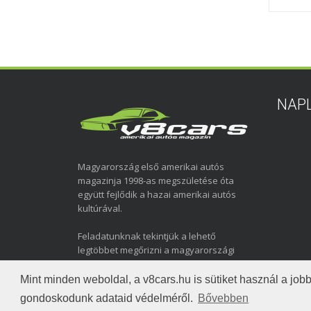
NAP
Magyarország első amerikai autós
magazinja 1998-as megszületése óta
együtt fejlődik a hazai amerikai autós
kultúrával.
Feladatunknak tekintjük a lehető
legtöbbet megőrizni a magyarországi
amerikai autózás elmúlt közel három
évtizedéről.
Mint minden weboldal, a v8cars.hu is sütiket használ a j
gondoskodunk adataid védelméről.
Bővebben
Copyright © 1998-2026 v8cars.hu
T
|
|
Szerzői jogok
Ada