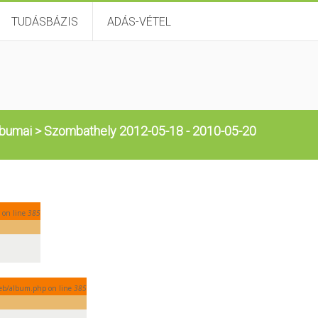
TUDÁSBÁZIS
ADÁS-VÉTEL
lbumai
>
Szombathely 2012-05-18 - 2010-05-20
 on line
385
/web/album.php on line
385