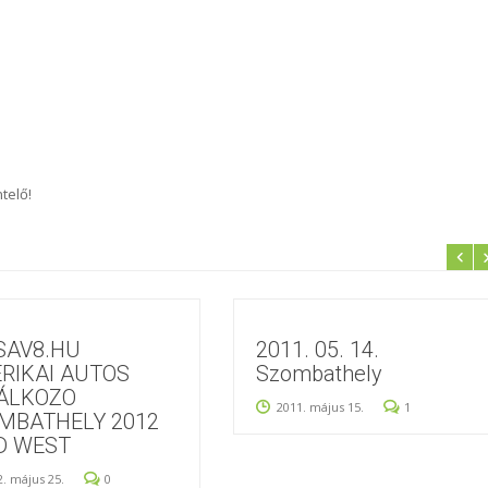
telő!
USAV8.HU
2011. 05. 14.
RIKAI AUTOS
Szombathely
ÁLKOZO
2011. május 15.
1
MBATHELY 2012
D WEST
2. május 25.
0