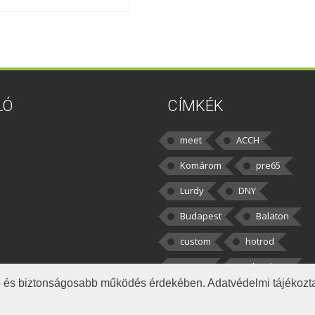
LÓ
CÍMKÉK
meet
ACCH
Komárom
pre65
Lurdy
DNY
Budapest
Balaton
custom
hotrod
v8cars
50brothers
obb és biztonságosabb működés érdekében. Adatvédelmi tájékoz
|
tkezelés
Napló