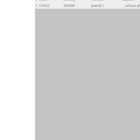
1
0.0025
656080
{main}( )
.../album.p