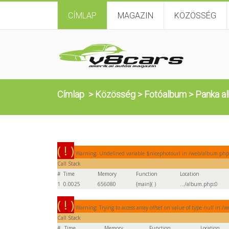
CÍMLAP
MAGAZIN
KÖZÖSSÉG
Címlap
>
Közösség
>
Fotóalbum
>
Panka a
( ! )
Warning: Undefined variable $nicephotourl in /web/album.php
Call Stack
#
Time
Memory
Function
Location
1
0.0025
656080
{main}( )
.../album.php
:
0
( ! )
Warning: Trying to access array offset on value of type null in 
Call Stack
#
Time
Memory
Function
Location