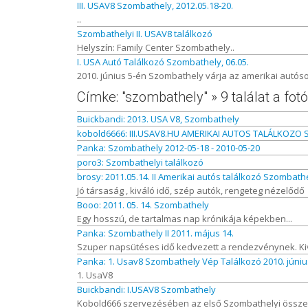
III. USAV8 Szombathely, 2012.05.18-20.
..
Szombathelyi II. USAV8 találkozó
Helyszín: Family Center Szombathely..
I. USA Autó Találkozó Szombathely, 06.05.
2010. június 5-én Szombathely várja az amerikai autós
Címke: "szombathely" » 9 találat a f
Buickbandi: 2013. USA V8, Szombathely
kobold6666: III.USAV8.HU AMERIKAI AUTOS TALÁLKOZO
Panka: Szombathely 2012-05-18 - 2010-05-20
poro3: Szombathelyi találkozó
brosy: 2011.05.14. II Amerikai autós találkozó Szombath
Jó társaság , kiváló idő, szép autók, rengeteg nézelődő
Booo: 2011. 05. 14. Szombathely
Egy hosszú, de tartalmas nap krónikája képekben...
Panka: Szombathely II 2011. május 14.
Szuper napsütéses idő kedvezett a rendezvénynek. Kiv
Panka: 1. Usav8 Szombathely Vép Találkozó 2010. júniu
1. UsaV8
Buickbandi: I.USAV8 Szombathely
Kobold666 szervezésében az első Szombathelyi összej