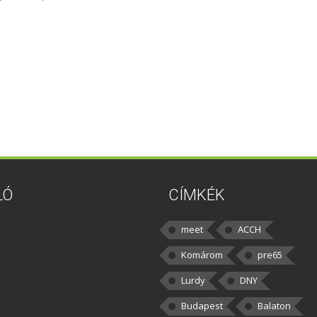
LÓ
CÍMKÉK
meet
ACCH
Komárom
pre65
Lurdy
DNY
Budapest
Balaton