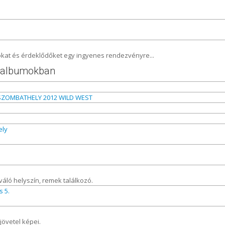
okat és érdeklődőket egy ingyenes rendezvényre...
otóalbumokban
 SZOMBATHELY 2012 WILD WEST
ely
áló helyszín, remek találkozó.
s 5.
övetel képei.