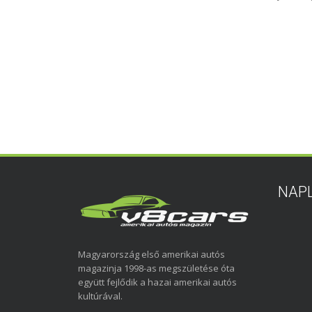
NAP
Magyarország első amerikai autós
magazinja 1998-as megszületése óta
együtt fejlődik a hazai amerikai autós
kultúrával.