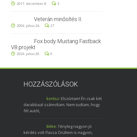
2017. december 8.
3
Veterán minősítés II.
2006. július 26.
27
Fox body Mustang Fastback
V8 projekt
2026. július 20.
0
HOZZÁSZÓLÁSOK
kortisz:
Elszúrtam! Én csak két
darabbaal számoltam. Nem tudtam, hogy
fél autót,
Béke:
Tényleg nagyon jó
kérdés volt !fasza Örültem is nagyon,