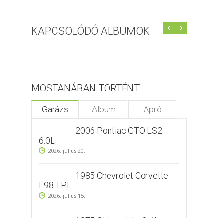
KAPCSOLÓDÓ ALBUMOK
( ! )
Warning: Trying to access array offset on value of type null in /web/album.
Call Stack
#
Time
Memory
Function
Location
MOSTANÁBAN TÖRTÉNT
1
0.0002
478760
{main}( )
.../album.php
:
0
Garázs
Album
Apró
Szombathely
1. Usav8
Szomb
2012-05-18 -
Szombathely Vép
talál
2006 Pontiac GTO LS2
2010-05-20
Találkozó 2010.
6.0L
2011
június 5.
2012. május 21.
2026. július 20.
2010. június 7.
1985 Chevrolet Corvette
L98 TPI
2026. július 15.