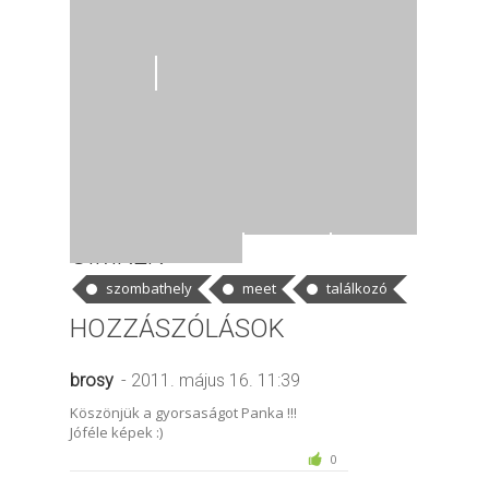
CÍMKÉK
szombathely
meet
találkozó
HOZZÁSZÓLÁSOK
brosy
- 2011. május 16. 11:39
Köszönjük a gyorsaságot Panka !!!
Jóféle képek :)
0