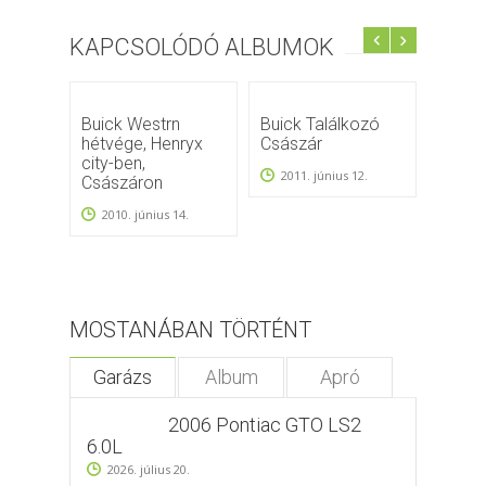
KAPCSOLÓDÓ ALBUMOK
Buick Westrn
Buick Találkozó
Buick
hétvége, Henryx
Császár
hétvé
city-ben,
City,C
2011. június 12.
Császáron
2010
2010. június 14.
MOSTANÁBAN TÖRTÉNT
Garázs
Album
Apró
2006 Pontiac GTO LS2
6.0L
2026. július 20.