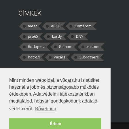
CÍMKÉK
meet
ACCH
Komárom
pre65
Lurdy
DNY
Budapest
Balaton
custom
hotrod
v8cars
50brothers
HOZZÁSZÓLÁSOK
Mint minden weboldal, a v8cars.hu is sütiket
kortisz:
Elszúrtam! Én csak két
használ a jobb és biztonságosabb működés
darabbaal számoltam. Nem tudtam, hogy fél autót,
érdekében. Adatvédelmi tájékoztatónkban
megtalálod, hogyan gondoskodunk adataid
Béke:
Tényleg nagyon jó kérdés volt
védelméről.
Bővebben
!fasza Örültem is nagyon, amikor
Értem