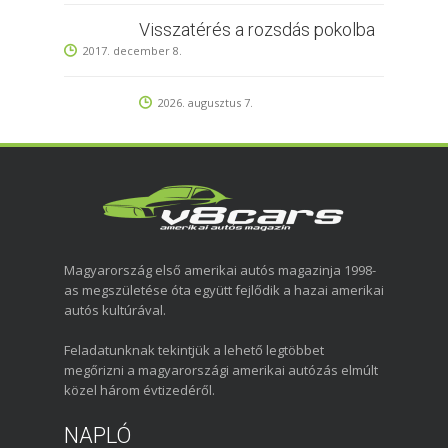
Visszatérés a rozsdás pokolba
2017. december 8.
2026. augusztus 7.
Magyarország első amerikai autós magazinja 1998-
as megszületése óta együtt fejlődik a hazai amerikai
autós kultúrával.
Feladatunknak tekintjük a lehető legtöbbet
megőrizni a magyarországi amerikai autózás elmúlt
közel három évtizedéről.
NAPLÓ