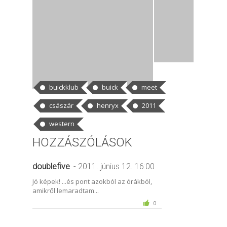
CÍMKÉK
buickklub
buick
meet
császár
henryx
2011
western
HOZZÁSZÓLÁSOK
doublefive
- 2011. június 12. 16:00
Jó képek! ...és pont azokból az órákból,
amikről lemaradtam...
0