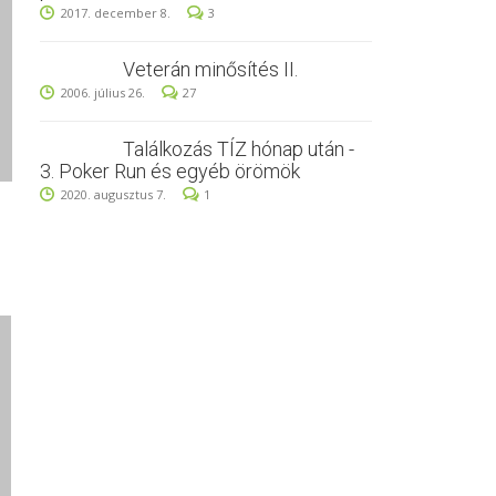
2017. december 8.
3
Veterán minősítés II.
2006. július 26.
27
Találkozás TÍZ hónap után -
3. Poker Run és egyéb örömök
2020. augusztus 7.
1