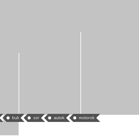
buli
sör
autok
motorok