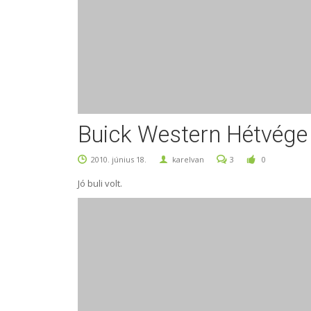
Buick Western Hétvége
2010. június 18.
karelvan
3
0
Jó buli volt.