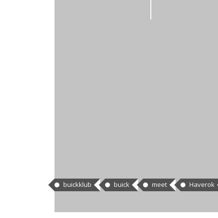
CÍMKÉK
buickklub
buick
meet
Haverok
HOZZÁSZÓLÁSOK