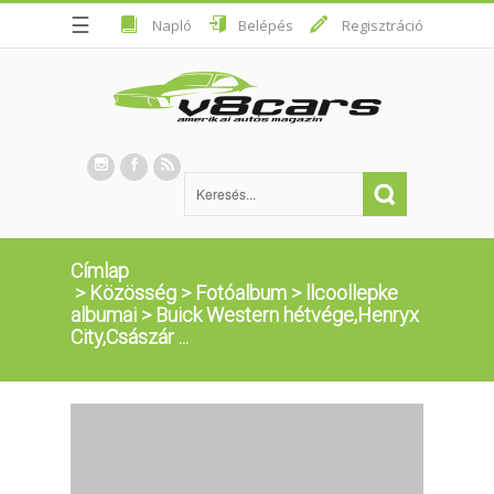
☰
Napló
Belépés
Regisztráció
Címlap
>
Közösség
>
Fotóalbum
>
llcoollepke
albumai
>
Buick Western hétvége,Henryx
City,Császár ...