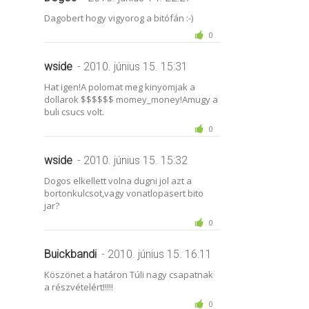
Dagobert hogy vigyorog a bitófán :-)
0
wside
- 2010. június 15. 15:31
Hat igen!A polomat meg kinyomjak a
dollarok $$$$$$ momey_money!Amugy a
buli csucs volt.
0
wside
- 2010. június 15. 15:32
Dogos elkellett volna dugni jol azt a
bortonkulcsot,vagy vonatlopasert bito
jar?
0
Buickbandi
- 2010. június 15. 16:11
Köszönet a határon Túli nagy csapatnak
a részvételért!!!!!
0