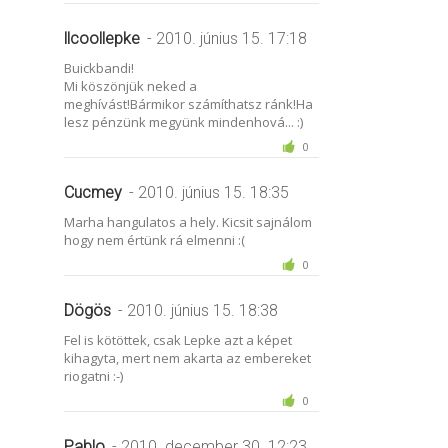
llcoollepke
- 2010. június 15. 17:18
Buickbandi!
Mi köszönjük neked a
meghívást!Bármikor számíthatsz ránk!Ha
lesz pénzünk megyünk mindenhová... :)
0
Cucmey
- 2010. június 15. 18:35
Marha hangulatos a hely. Kicsit sajnálom
hogy nem értünk rá elmenni :(
0
Dögös
- 2010. június 15. 18:38
Fel is kötöttek, csak Lepke azt a képet
kihagyta, mert nem akarta az embereket
riogatni :-)
0
Pablo
- 2010. december 30. 12:23