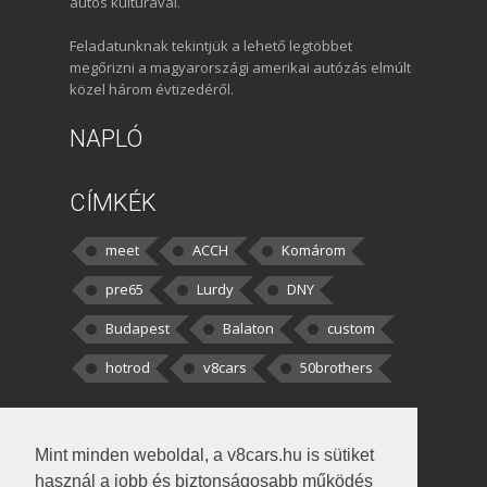
autós kultúrával.
Feladatunknak tekintjük a lehető legtöbbet
megőrizni a magyarországi amerikai autózás elmúlt
közel három évtizedéről.
NAPLÓ
CÍMKÉK
meet
ACCH
Komárom
pre65
Lurdy
DNY
Budapest
Balaton
custom
hotrod
v8cars
50brothers
HOZZÁSZÓLÁSOK
Mint minden weboldal, a v8cars.hu is sütiket
kortisz:
Elszúrtam! Én csak két
használ a jobb és biztonságosabb működés