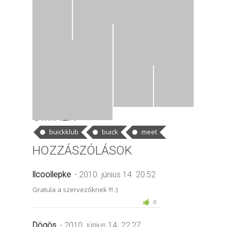
CÍMKÉK
buickklub
buick
meet
HOZZÁSZÓLÁSOK
llcoollepke
- 2010. június 14. 20:52
Gratula a szervezőknek !!! :)
0
Dögös
- 2010. június 14. 22:27