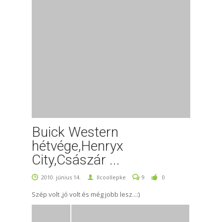
Buick Western
hétvége,Henryx
City,Császár ...
2010. június 14.
llcoollepke
9
0
Szép volt ,jó volt és még jobb lesz...:)