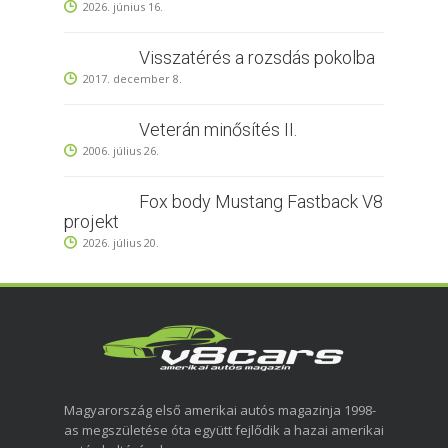
2026. június 16.
Visszatérés a rozsdás pokolba
2017. december 8.
Veterán minősítés II.
2006. július 26.
Fox body Mustang Fastback V8
projekt
2026. július 20.
Magyarország első amerikai autós magazinja 1998-
as megszületése óta együtt fejlődik a hazai amerikai