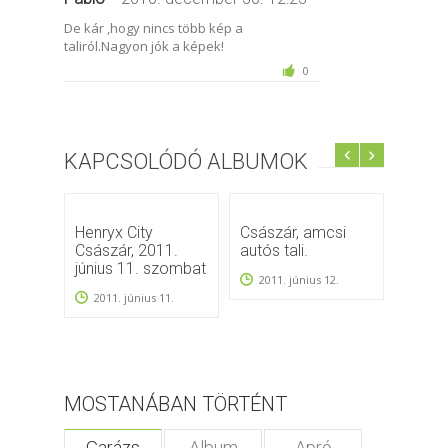
De kár ,hogy nincs több kép a
taliról.Nagyon jók a képek!
0
KAPCSOLÓDÓ ALBUMOK
Henryx City
Császár, amcsi
I. Bui
Császár, 2011.
autós tali.
Hétvé
június 11. szombat
2011. június 12.
2010
2011. június 11.
MOSTANÁBAN TÖRTÉNT
Garázs
Album
Apró