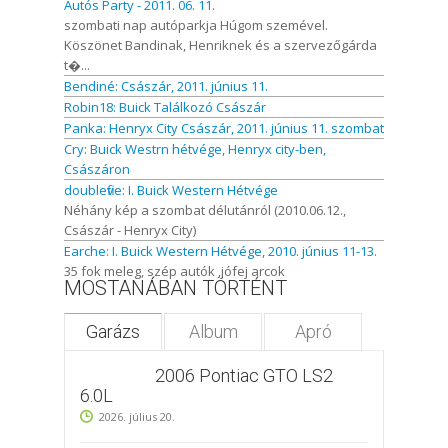
Autós Party - 2011. 06. 11.
szombati nap autóparkja Húgom szemével.
Köszönet Bandinak, Henriknek és a szervezőgárda
t�...
Bendiné: Császár, 2011. június 11.
Robin18: Buick Találkozó Császár
Panka: Henryx City Császár, 2011. június 11. szombat
Cry: Buick Westrn hétvége, Henryx city-ben,
Császáron
doublefive: I. Buick Western Hétvége
Néhány kép a szombat délutánról (2010.06.12.,
Császár - Henryx City)
Earche: I. Buick Western Hétvége, 2010. június 11-13.
35 fok meleg, szép autók ,jófej arcok
MOSTANÁBAN TÖRTÉNT
Garázs
Album
Apró
2006 Pontiac GTO LS2
6.0L
2026. július 20.