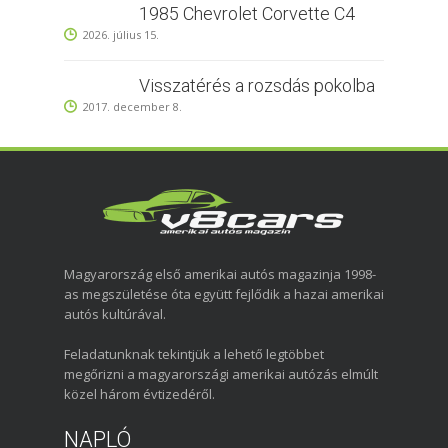
1985 Chevrolet Corvette C4
2026. július 15.
Visszatérés a rozsdás pokolba
2017. december 8.
Magyarország első amerikai autós magazinja 1998-
as megszületése óta együtt fejlődik a hazai amerikai
autós kultúrával.
Feladatunknak tekintjük a lehető legtöbbet
megőrizni a magyarországi amerikai autózás elmúlt
közel három évtizedéről.
NAPLÓ