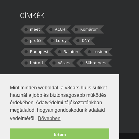
CÍMKÉK
meet
ACCH
Komárom
pre65
Lurdy
DNY
Budapest
Balaton
custom
hotrod
v8cars
50brothers
HOZZÁSZÓLÁSOK
Mint minden weboldal, a v8cars.hu is sütiket
kortisz:
Elszúrtam! Én csak két
használ a jobb és biztonságosabb működés
darabbaal számoltam. Nem tudtam, hogy fél autót,
érdekében. Adatvédelmi tájékoztatónkban
megtalálod, hogyan gondoskodunk adataid
Béke:
Tényleg nagyon jó kérdés volt
védelméről.
Bővebben
!fasza Örültem is nagyon, amikor
Értem