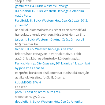
szép autók!
gombkoto3: 4. Buick Western Hétvége
Buickbandi: III. Buick Western Hétvége & Amerikai
Autós Party
FordBuick: III. Buick Western Hétvége, Császár 2012.
június 8-10.
ásodik alkalommal vettünk részt ezen a rendkívül
hangulatos rendezvényen. Köszönet Henryx Sh...
tájber: II. Buick Western hétvége, Császár - part II.
filc1@freemail.hu
tájber: II.Buick Western hétvége, Császár
felbontások itt nagyon le vannak butítva. Több
autóról lett kép, esetleg tudok küldeni nagyb...
Panka: Henryx City Császár, 2011. június 11. szombat
by janesz és szasza
eszprémi barátaim első amerikai autós találkozóján
az általuk készített fotók. Ezúton is...
kobold6666: B W H
Császár
poro3: Császár, amcsi autós tali.
A westen nagyváros.
doublefive: II. Buick Western Hétvége és Amerikai