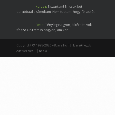
kortisz:
Elszúrtam! Én csak két
darabbaal számoltam. Nem tudtam, hogy fél autót,
Béke:
Tényleg nagyon jó kérdés volt
!fasza Örültem is nagyon, amikor
Copyright © 1998-2026 v8cars.hu
T
|
|
Szerzői jogok
|
Adatkezelés
Napló