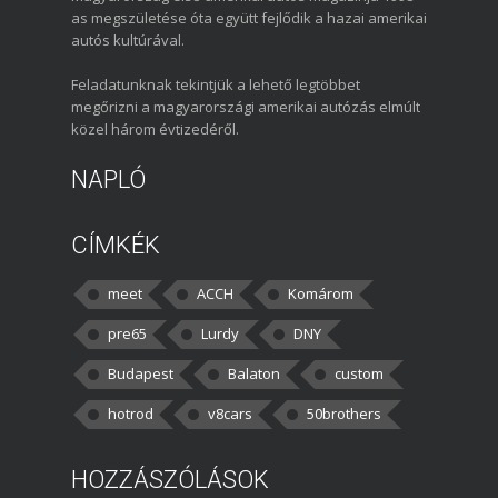
as megszületése óta együtt fejlődik a hazai amerikai
autós kultúrával.
Feladatunknak tekintjük a lehető legtöbbet
megőrizni a magyarországi amerikai autózás elmúlt
közel három évtizedéről.
NAPLÓ
CÍMKÉK
meet
ACCH
Komárom
pre65
Lurdy
DNY
Budapest
Balaton
custom
hotrod
v8cars
50brothers
HOZZÁSZÓLÁSOK