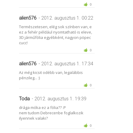
0
alien576
- 2012. augusztus 1. 00:22
Természetesen, elég sok színben van, e
ez a fehér például nyomtatható is eleve,
3D járműfólia egyébként, nagyon pöpec
cucc!
0
alien576
- 2012. augusztus 1. 17:34
Az még kicsit odébb van, legalábbis
pénzileg... :)
0
Toda
- 2012. augusztus 1. 19:39
drága móka ez a fólia?? :P
nem tudom Debrecenbe foglalkozik
ilyennek valaki?
0