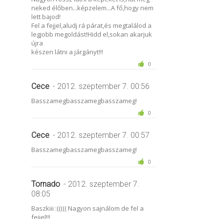
neked élőben...képzelem...A fő,hogy nem
lett bajod!
Fel a fejjel,aludj rá párat,és megtalálod a
legjobb megoldást!Hidd el,sokan akarjuk
újra
készen látni a járgányt!!!
0
Cece
- 2012. szeptember 7. 00:56
Basszamegbasszamegbasszameg!
0
Cece
- 2012. szeptember 7. 00:57
Basszamegbasszamegbasszameg!
0
Tornado
- 2012. szeptember 7.
08:05
Baszkiii :((((( Nagyon sajnálom de fel a
fejjel!!!