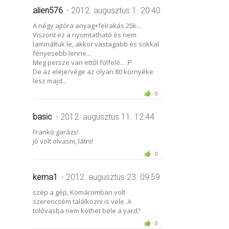
alien576
- 2012. augusztus 1. 20:40
A négy ajtóra anyag+felrakás 25k...
Viszont ez a nyomtatható és nem
lamináltuk le, akkor vastagabb és sokkal
fényesebb lenne...
Meg persze van ettől fölfelé... :P
De az eleje/vége az olyan 80 környéke
lesz majd...
0
basic
- 2012. augusztus 11. 12:44
Frankó garázs!
jó volt olvasni, látni!
0
kema1
- 2012. augusztus 23. 09:59
szép a gép, Komáromban volt
szerencsém találkozni is vele. A
tolóvasba nem köthet bele a yard?
0