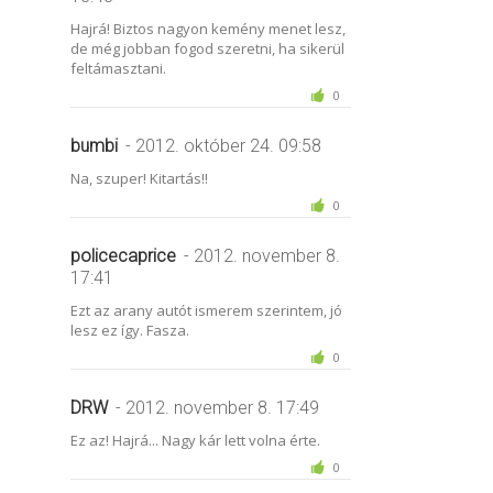
Hajrá! Biztos nagyon kemény menet lesz,
de még jobban fogod szeretni, ha sikerül
feltámasztani.
0
bumbi
- 2012. október 24. 09:58
Na, szuper! Kitartás!!
0
policecaprice
- 2012. november 8.
17:41
Ezt az arany autót ismerem szerintem, jó
lesz ez így. Fasza.
0
DRW
- 2012. november 8. 17:49
Ez az! Hajrá... Nagy kár lett volna érte.
0