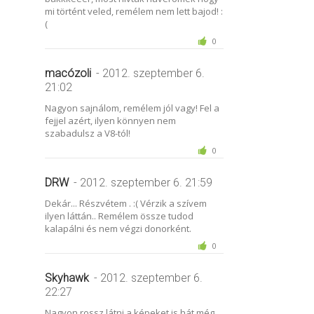
mi történt veled, remélem nem lett bajod! :
(
0
macózoli
- 2012. szeptember 6.
21:02
Nagyon sajnálom, remélem jól vagy! Fel a
fejjel azért, ilyen könnyen nem
szabadulsz a V8-tól!
0
DRW
- 2012. szeptember 6. 21:59
Dekár... Részvétem . :( Vérzik a szívem
ilyen láttán.. Remélem össze tudod
kalapálni és nem végzi donorként.
0
Skyhawk
- 2012. szeptember 6.
22:27
Nagyon rossz látni a képeket is,hát még