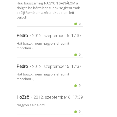
Húú basszameg, NAGYON SAJNÁLOM a
dolgot, ha bármiben tudok segíteni csak
szólj! Remélem azért neked nem lett
bajod!
0
Pedro
- 2012. szeptember 6. 17:37
Hát baszki, nem nagyon lehet mit
mondani :(
0
Pedro
- 2012. szeptember 6. 17:37
Hát baszki, nem nagyon lehet mit
mondani :(
0
HöZsö
- 2012. szeptember 6. 17:39
Nagyon sajnálom!
0