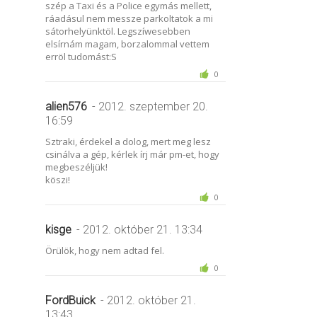
szép a Taxi és a Police egymás mellett,
ráadásul nem messze parkoltatok a mi
sátorhelyünktöl. Legszíwesebben
elsírnám magam, borzalommal vettem
erröl tudomást:S
0
alien576
- 2012. szeptember 20.
16:59
Sztraki, érdekel a dolog, mert meg lesz
csinálva a gép, kérlek írj már pm-et, hogy
megbeszéljük!
köszi!
0
kisge
- 2012. október 21. 13:34
Örülök, hogy nem adtad fel.
0
FordBuick
- 2012. október 21.
13:43