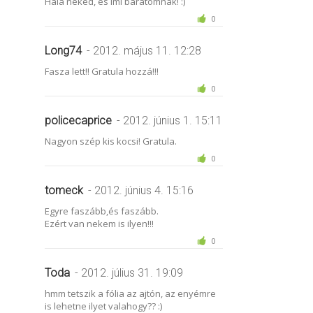
Hála neked, és Imi barátomnak! :)
0
Long74
- 2012. május 11. 12:28
Fasza lett!! Gratula hozzá!!!
0
policecaprice
- 2012. június 1. 15:11
Nagyon szép kis kocsi! Gratula.
0
tomeck
- 2012. június 4. 15:16
Egyre faszább,és faszább.
Ezért van nekem is ilyen!!!
0
Toda
- 2012. július 31. 19:09
hmm tetszik a fólia az ajtón, az enyémre
is lehetne ilyet valahogy?? :)