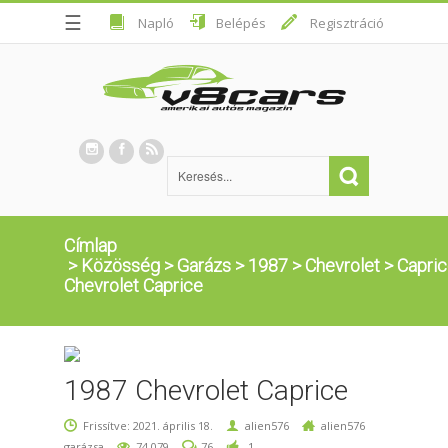
☰
Napló
Belépés
Regisztráció
Címlap
>
Közösség
>
Garázs
>
1987
>
Chevrolet
>
Capri
Chevrolet Caprice
1987 Chevrolet Caprice
Frissítve: 2021. április 18.
alien576
alien576
garázsa
74,079
76
1