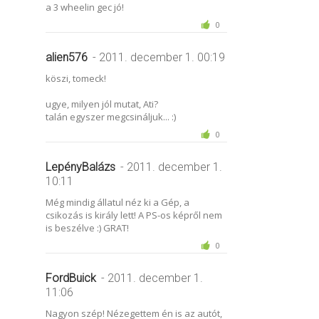
a 3 wheelin gec jó!
0
alien576
- 2011. december 1. 00:19
köszi, tomeck!
ugye, milyen jól mutat, Ati?
talán egyszer megcsináljuk... :)
0
LepényBalázs
- 2011. december 1.
10:11
Még mindig állatul néz ki a Gép, a
csikozás is király lett! A PS-os képről nem
is beszélve :) GRAT!
0
FordBuick
- 2011. december 1.
11:06
Nagyon szép! Nézegettem én is az autót,