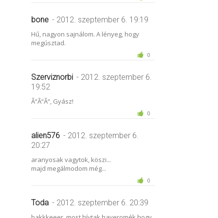
bone
- 2012. szeptember 6. 19:19
Hű, nagyon sajnálom. A lényeg, hogy
megúsztad.
0
Szerviznorbi
- 2012. szeptember 6.
19:52
Ã“Ã“Ã“, Gyász!
0
alien576
- 2012. szeptember 6.
20:27
aranyosak vagytok, köszi...
majd megálmodom még...
0
Toda
- 2012. szeptember 6. 20:39
bakkkeeer, most hívtak haveromék hogy