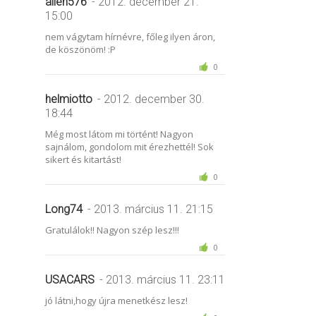
alien576
- 2012. december 21.
15:00
nem vágytam hírnévre, főleg ilyen áron,
de köszönöm! :P
0
helmiotto
- 2012. december 30.
18:44
Még most látom mi történt! Nagyon
sajnálom, gondolom mit érezhettél! Sok
sikert és kitartást!
0
Long74
- 2013. március 11. 21:15
Gratulálok!! Nagyon szép lesz!!!
0
USACARS
- 2013. március 11. 23:11
jó látni,hogy újra menetkész lesz!