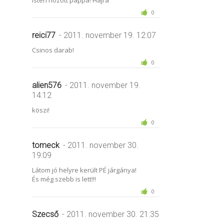
0
reici77
- 2011. november 19. 12:07
Csinos darab!
0
alien576
- 2011. november 19.
14:12
köszi!
0
tomeck
- 2011. november 30.
19:09
Látom jó helyre került PÉ járgánya!
És még szebb is lett!!!
0
Szecső
- 2011. november 30. 21:35