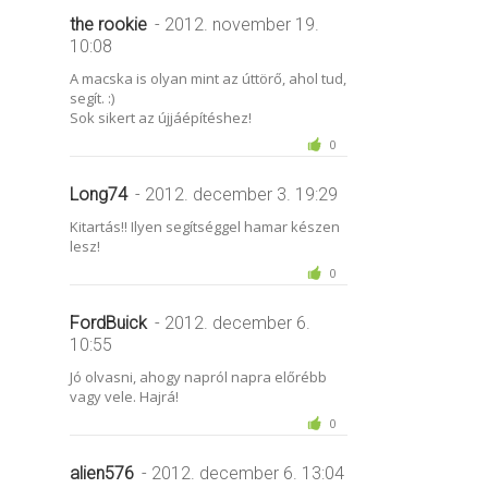
the rookie
- 2012. november 19.
10:08
A macska is olyan mint az úttörő, ahol tud,
segít. :)
Sok sikert az újjáépítéshez!
0
Long74
- 2012. december 3. 19:29
Kitartás!! Ilyen segítséggel hamar készen
lesz!
0
FordBuick
- 2012. december 6.
10:55
Jó olvasni, ahogy napról napra előrébb
vagy vele. Hajrá!
0
alien576
- 2012. december 6. 13:04