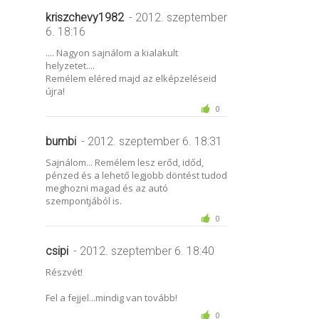
kriszchevy1982
- 2012. szeptember
6. 18:16
.... Nagyon sajnálom a kialakult
helyzetet....
Remélem eléred majd az elképzeléseid
újra!
0
bumbi
- 2012. szeptember 6. 18:31
Sajnálom... Remélem lesz erőd, időd,
pénzed és a lehető legjobb döntést tudod
meghozni magad és az autó
szempontjából is.
0
csipi
- 2012. szeptember 6. 18:40
Részvét!
Fel a fejjel...mindig van tovább!
0