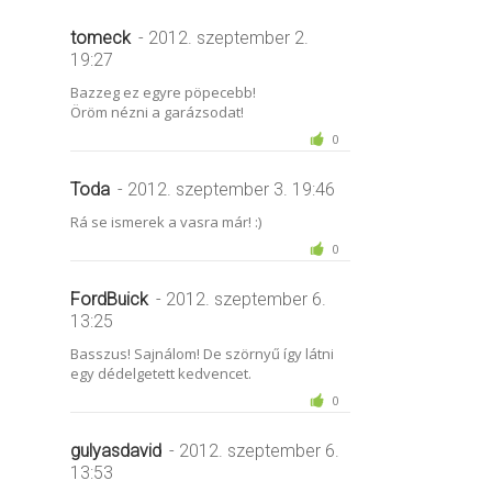
tomeck
- 2012. szeptember 2.
19:27
Bazzeg ez egyre pöpecebb!
Öröm nézni a garázsodat!
0
Toda
- 2012. szeptember 3. 19:46
Rá se ismerek a vasra már! :)
0
FordBuick
- 2012. szeptember 6.
13:25
Basszus! Sajnálom! De szörnyű így látni
egy dédelgetett kedvencet.
0
gulyasdavid
- 2012. szeptember 6.
13:53