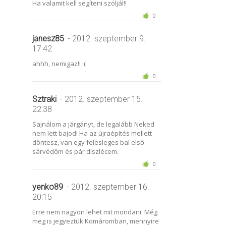
Ha valamit kell segíteni szóljál!!
0
janesz85
- 2012. szeptember 9.
17:42
ahhh, nemigaz!! :(
0
Sztraki
- 2012. szeptember 15.
22:38
Sajnálom a járgányt, de legalább Neked
nem lett bajod! Ha az újraépítés mellett
döntesz, van egy felesleges bal első
sárvédőm és pár díszlécem.
0
yenko89
- 2012. szeptember 16.
20:15
Erre nem nagyon lehet mit mondani. Még
meg is jegyeztük Komáromban, mennyire