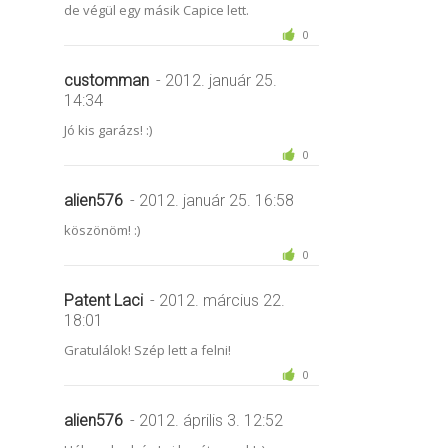
de végül egy másik Capice lett.
0
customman
- 2012. január 25.
14:34
Jó kis garázs! :)
0
alien576
- 2012. január 25. 16:58
köszönöm! :)
0
Patent Laci
- 2012. március 22.
18:01
Gratulálok! Szép lett a felni!
0
alien576
- 2012. április 3. 12:52