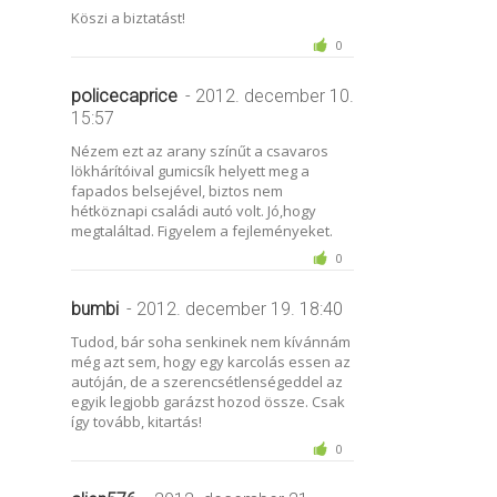
Köszi a biztatást!
0
policecaprice
- 2012. december 10.
15:57
Nézem ezt az arany színűt a csavaros
lökhárítóival gumicsík helyett meg a
fapados belsejével, biztos nem
hétköznapi családi autó volt. Jó,hogy
megtaláltad. Figyelem a fejleményeket.
0
bumbi
- 2012. december 19. 18:40
Tudod, bár soha senkinek nem kívánnám
még azt sem, hogy egy karcolás essen az
autóján, de a szerencsétlenségeddel az
egyik legjobb garázst hozod össze. Csak
így tovább, kitartás!
0