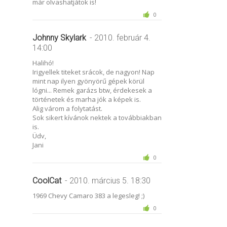
már olvashatjátok is!
0
Johnny Skylark
- 2010. február 4.
14:00
Halihó!
Irigyellek titeket srácok, de nagyon! Nap
mint nap ilyen gyönyörű gépek körül
lógni... Remek garázs btw, érdekesek a
történetek és marha jók a képek is.
Alig várom a folytatást.
Sok sikert kívánok nektek a továbbiakban
is.
Üdv,
Jani
0
CoolCat
- 2010. március 5. 18:30
1969 Chevy Camaro 383 a legesleg! ;)
0