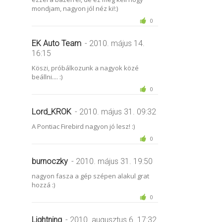
mondjam, nagyon jól néz ki!:)
0
EK Auto Team
- 2010. május 14.
16:15
Köszi, próbálkozunk a nagyok közé
beállni.... :)
0
Lord_KROK
- 2010. május 31. 09:32
A Pontiac Firebird nagyon jó lesz! :)
0
burnoczky
- 2010. május 31. 19:50
nagyon fasza a gép szépen alakul grat
hozzá :)
0
Lightning
- 2010. augusztus 6. 17:32