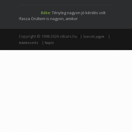
Béke:
Tényleg nagyon jó kérdés volt
!fasza Örültem is nagyon, amikor
Copyright © 1998-2026 v8cars.hu
T
|
|
Szerzői jogok
|
Adatkezelés
Napló