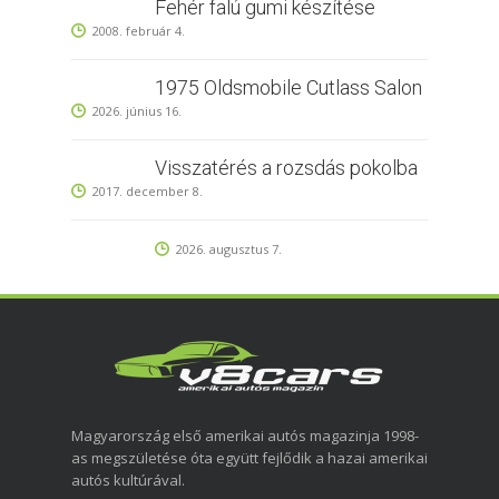
Fehér falú gumi készítése
2008. február 4.
1975 Oldsmobile Cutlass Salon
2026. június 16.
Visszatérés a rozsdás pokolba
2017. december 8.
2026. augusztus 7.
Magyarország első amerikai autós magazinja 1998-
as megszületése óta együtt fejlődik a hazai amerikai
autós kultúrával.