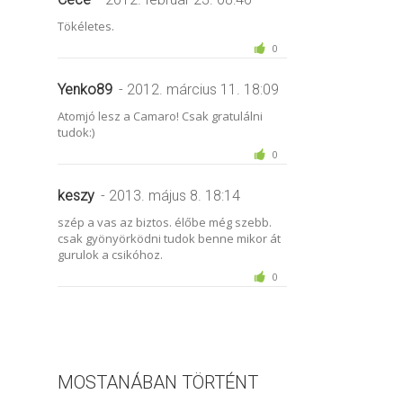
Tökéletes.
0
Yenko89
- 2012. március 11. 18:09
Atomjó lesz a Camaro! Csak gratulálni
tudok:)
0
keszy
- 2013. május 8. 18:14
szép a vas az biztos. élőbe még szebb.
csak gyönyörködni tudok benne mikor át
gurulok a csikóhoz.
0
MOSTANÁBAN TÖRTÉNT