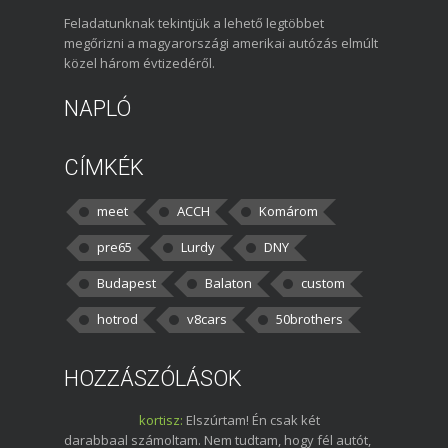
Feladatunknak tekintjük a lehető legtöbbet
megőrizni a magyarországi amerikai autózás elmúlt
közel három évtizedéről.
NAPLÓ
CÍMKÉK
meet
ACCH
Komárom
pre65
Lurdy
DNY
Budapest
Balaton
custom
hotrod
v8cars
50brothers
HOZZÁSZÓLÁSOK
kortisz:
Elszúrtam! Én csak két
darabbaal számoltam. Nem tudtam, hogy fél autót,