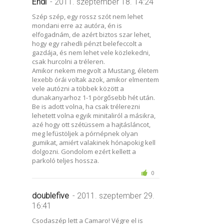
Endi
- 2011. szeptember 18. 14:24
Szép szép, egy rossz szót nem lehet
mondani erre az autóra, én is
elfogadnám, de azért biztos szar lehet,
hogy egy rahedli pénzt belefeccolt a
gazdája, és nem lehet vele közlekedni,
csak hurcolni a tréleren.
Amikor nekem megvolt a Mustang, életem
lexebb órái voltak azok, amikor elmentem
vele autózni a többek között a
dunakanyarhoz 1-1 pörgősebb hét után.
Be is adott volna, ha csak trélerezni
lehetett volna egyik minitaliról a másikra,
azé hogy ott szétüssem a hajtásláncot,
meg lefüstöljek a pórnépnek olyan
gumikat, amiért valakinek hónapokig kell
dolgozni. Gondolom ezért kellett a
parkoló teljes hossza.
0
doublefive
- 2011. szeptember 29.
16:41
Csodaszép lett a Camaro! Végre el is