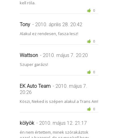
kell róla.
0
Tony
- 2010. április 28. 20:42
Alakul ez rendesen, fasza lesz!
0
Wattson
- 2010. május 7. 20:20
Szuper garázs!
0
EK Auto Team
- 2010. május 7.
20:26
Köszi, Neked is szépen alakul a Trans Am!
0
kölyök
- 2010. május 12. 21:17
én nem értettem, minek szórakáztok
ezzel a bazerrel, de ez meg kell hogy