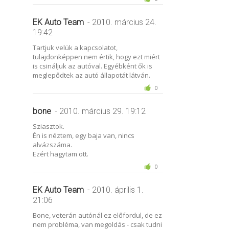
EK Auto Team
- 2010. március 24.
19:42
Tartjuk velük a kapcsolatot,
tulajdonképpen nem értik, hogy ezt miért
is csináljuk az autóval. Egyébként ők is
meglepődtek az autó állapotát látván.
0
bone
- 2010. március 29. 19:12
Sziasztok.
Én is néztem, egy baja van, nincs
alvázszáma.
Ezért hagytam ott.
0
EK Auto Team
- 2010. április 1.
21:06
Bone, veterán autónál ez előfordul, de ez
nem probléma, van megoldás - csak tudni