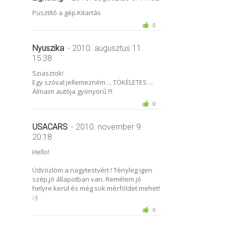
Pusztító a gép.Kitartás
0
Nyuszika
- 2010. augusztus 11.
15:38
Sziasztok!
Egy szóval jellemezném ... TÖKÉLETES ...
Álmaim autója gyönyörű !!!
0
USACARS
- 2010. november 9.
20:18
Hello!
Üdvözlöm a nagytestvért ! Tényleg igen
szép,jó állapotban van. Remélem jó
helyre kerül és még sok mérföldet mehet!
:-)
0