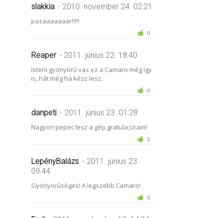
slakkia
- 2010. november 24. 02:21
pazaaaaaaar!!!!!
0
Reaper
- 2011. június 22. 18:40
Isteni gyönyörű vas ez a Camaro még így
is, hát még ha kész lesz.
0
danpeti
- 2011. június 23. 01:28
Nagyon pepec lesz a gép.gratula,Uram!
0
LepényBalázs
- 2011. június 23.
09:44
Gyönyörűséges! A legszebb Camaro!
0