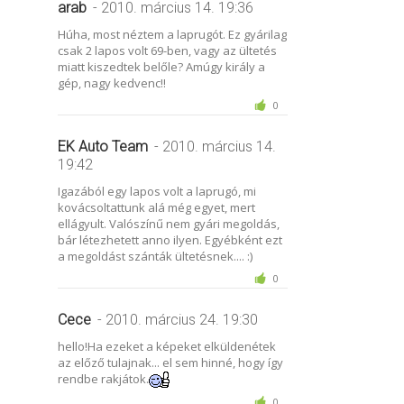
arab
- 2010. március 14. 19:36
Húha, most néztem a laprugót. Ez gyárilag
csak 2 lapos volt 69-ben, vagy az ültetés
miatt kiszedtek belőle? Amúgy király a
gép, nagy kedvenc!!
0
EK Auto Team
- 2010. március 14.
19:42
Igazából egy lapos volt a laprugó, mi
kovácsoltattunk alá még egyet, mert
ellágyult. Valószínű nem gyári megoldás,
bár létezhetett anno ilyen. Egyébként ezt
a megoldást szánták ültetésnek.... :)
0
Cece
- 2010. március 24. 19:30
hello!Ha ezeket a képeket elküldenétek
az előző tulajnak... el sem hinné, hogy így
rendbe rakjátok.
0