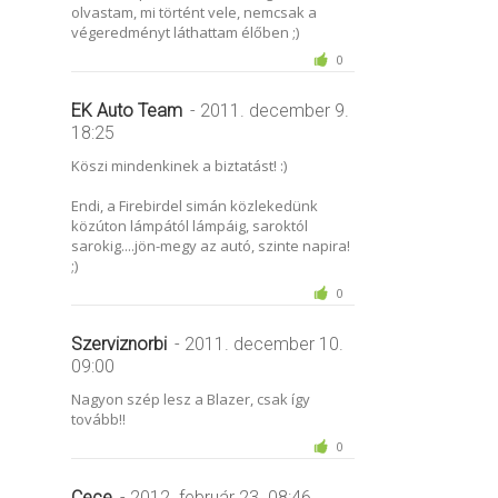
olvastam, mi történt vele, nemcsak a
végeredményt láthattam élőben ;)
0
EK Auto Team
- 2011. december 9.
18:25
Köszi mindenkinek a biztatást! :)
Endi, a Firebirdel simán közlekedünk
közúton lámpától lámpáig, saroktól
sarokig....jön-megy az autó, szinte napira!
;)
0
Szerviznorbi
- 2011. december 10.
09:00
Nagyon szép lesz a Blazer, csak így
tovább!!
0
Cece
- 2012. február 23. 08:46