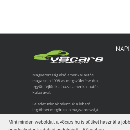
NAP
Magyarország első amerikai autós
magazinja 1998-as megszületése óta
együtt fejlődik a hazai amerikai autós
kultúrával.
Feladatunknak tekintjük a lehető
legtöbbet megőrizni a magyarországi
amerikai autózás elmúlt közel három
évtizedéről.
Mint minden weboldal, a v8cars.hu is sütiket használ a j
gondoskodunk adataid védelméről.
Bővebben