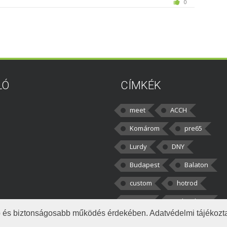
0
LÓ
CÍMKÉK
meet
ACCH
Komárom
pre65
Lurdy
DNY
Budapest
Balaton
custom
hotrod
v8cars
50brothers
obb és biztonságosabb működés érdekében. Adatvédelmi tájékoz