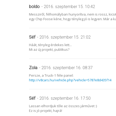
boldo
- 2016. szeptember 15. 10:42
Messziről, félhomályban hunyorítva, nem is rossz, kicsi
egy Chip Foose kéne, hogy tényleg jó is legyen. Már a ká
Séf
- 2016. szeptember 15. 21:02
Háát, tényleg érdekes lett...
Mi az új projekt, publikus?
Zola
- 2016. szeptember 16. 08:37
Persze, a Truck-1 féle panel:
http://v8cars.hu/vehicle.php?vehicle=5787e8d435f14
Séf
- 2016. szeptember 16. 17:50
Lassan elhordjuk tőle az összes járművet :)
Ez is jó projekt, hajrá!