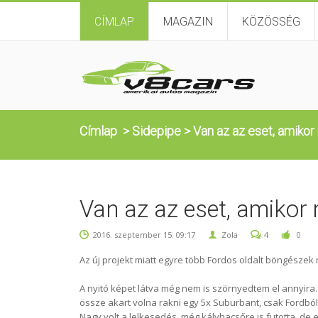
CÍMLAP
MAGAZIN
KÖZÖSSÉG
Címlap
>
Sidepipe
>
Van az az eset, amikor
Van az az eset, amikor 
2016. szeptember 15. 09:17
Zola
4
0
Az új projekt miatt egyre több Fordos oldalt böngészek 
A nyitó képet látva még nem is szörnyedtem el annyira.
össze akart volna rakni egy 5x Suburbant, csak Fordból
Nagy volt a lelkesedés, még kályhacsőre is futotta, de e