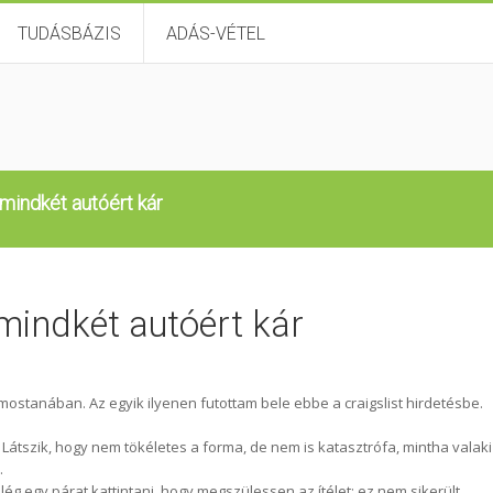
TUDÁSBÁZIS
ADÁS-VÉTEL
 mindkét autóért kár
mindkét autóért kár
mostanában. Az egyik ilyenen futottam bele ebbe a craigslist hirdetésbe.
 Látszik, hogy nem tökéletes a forma, de nem is katasztrófa, mintha valaki
.
lég egy párat kattintani, hogy megszülessen az ítélet: ez nem sikerült.