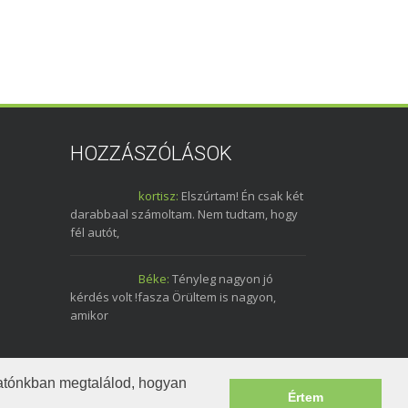
HOZZÁSZÓLÁSOK
kortisz:
Elszúrtam! Én csak két
darabbaal számoltam. Nem tudtam, hogy
fél autót,
Béke:
Tényleg nagyon jó
kérdés volt !fasza Örültem is nagyon,
amikor
tatónkban megtalálod, hogyan
Értem