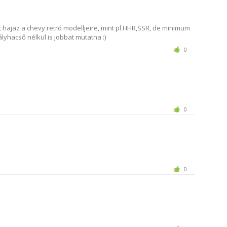
t hajaz a chevy retró modelljeire, mint pl HHR,SSR, de minimum
lyhacső nélkül is jobbat mutatna :)
0
0
0