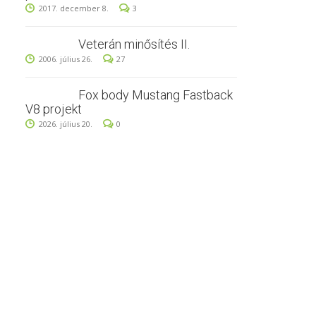
2017. december 8.
3
Veterán minősítés II.
2006. július 26.
27
Fox body Mustang Fastback
V8 projekt
2026. július 20.
0