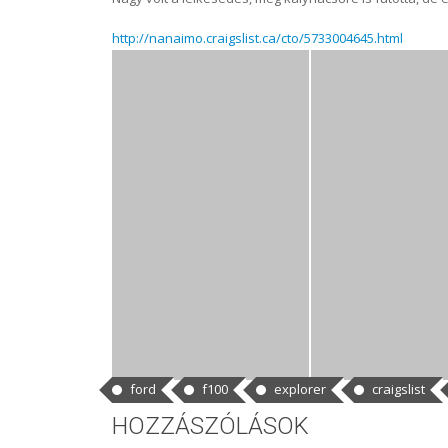
http://nanaimo.craigslist.ca/cto/5733004645.html
CÍMKÉK
ford
f100
explorer
craigslist
HOZZÁSZÓLÁSOK