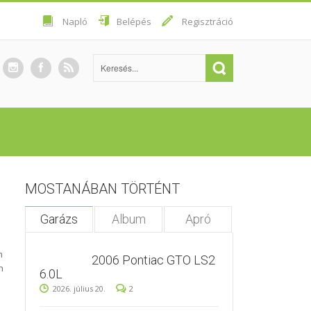
Napló
Belépés
Regisztráció
MOSTANÁBAN TÖRTÉNT
Garázs
Album
Apró
m
2006 Pontiac GTO LS2
n
6.0L
2026. július 20.
2