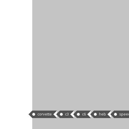
CÍMKÉK
corvette
c3
c6
heb
spee
HOZZÁSZÓLÁSOK