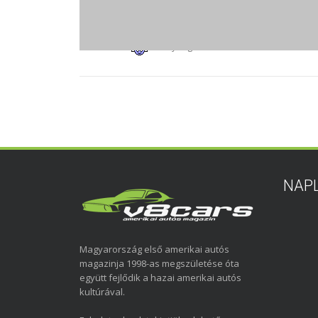
matev
- 2016. március 22. 17:58
Királyság South Parkban!
NAP
Magyarország első amerikai autós
magazinja 1998-as megszületése óta
együtt fejlődik a hazai amerikai autós
kultúrával.