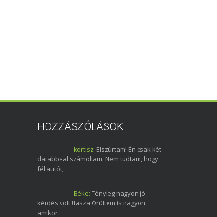
HOZZÁSZÓLÁSOK
kortisz:
Elszúrtam! Én csak két
darabbaal számoltam. Nem tudtam, hogy
fél autót,
Béke:
Tényleg nagyon jó
kérdés volt !fasza Örültem is nagyon,
amikor