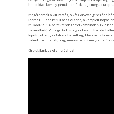
hasonlóan komoly jármű mérkőzik majd meg a Europea
Megérdemelt a kitüntetés, a két Corvette generáció há
lóerős LS3-asa került át az autóba, a komplett hajtáslá
Működik a Z06-os fékrendszerrel kombinált ABS, a kip
vezérelhető. Vintage Air klíma gondoskodik a hűs belté
kipufogóhang, az 8-track helyett egy klasszikus kinéze
videók bemutatják, hogy mennyire volt mélyre ható az á
Gratulálunk az elismeréshez!