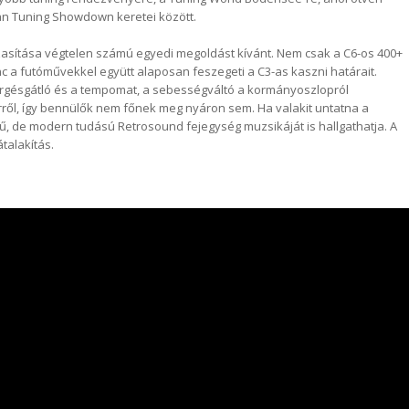
n Tuning Showdown keretei között.
zasítása végtelen számú egyedi megoldást kívánt. Nem csak a C6-os 400+
nc a futóművekkel együtt alaposan feszegeti a C3-as kaszni határait.
örgésgátló és a tempomat, a sebességváltó a kormányoszlopról
rről, így bennülők nem főnek meg nyáron sem. Ha valakit untatna a
tű, de modern tudású Retrosound fejegység muzsikáját is hallgathatja. A
talakítás.