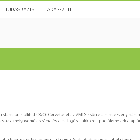
TUDÁSBÁZIS
ADÁS-VÉTEL
u standján kiállított C3/C6 Corvette-et az AMTS zsűrije a rendezvény háro
em csak a mélynyomók száma és a csillogóra lakkozott padlólemezek alapjá
gyobb tuning rendezvényére, a Tuning World Bodensee-re, ahol ötven