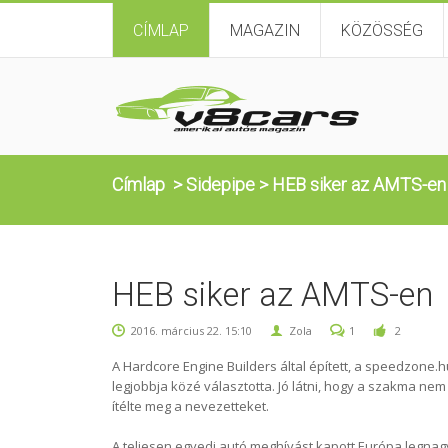
CÍMLAP
MAGAZIN
KÖZÖSSÉG
Címlap
>
Sidepipe
>
HEB siker az AMTS-en
HEB siker az AMTS-en
2016. március 22. 15:10
Zola
1
2
A Hardcore Engine Builders által épített, a speedzone.h
legjobbja közé választotta. Jó látni, hogy a szakma n
ítélte meg a nevezetteket.
A teljesen egyedi autó meghívást kapott Európa legna