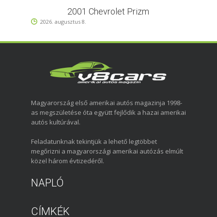
2001 Chevrolet Prizm
2026. augusztus 8.
Magyarország első amerikai autós magazinja 1998-
as megszületése óta együtt fejlődik a hazai amerikai
autós kultúrával.
Feladatunknak tekintjük a lehető legtöbbet
megőrizni a magyarországi amerikai autózás elmúlt
közel három évtizedéről.
NAPLÓ
CÍMKÉK