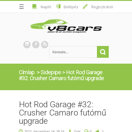
☰
Napló
Belépés
Regisztráció
Címlap
>
Sidepipe
>
Hot Rod Garage
#32: Crusher Camaro futómű upgrade
Hot Rod Garage #32:
Crusher Camaro futómű
upgrade
2015. december 14. 18:16
Zola
0
1