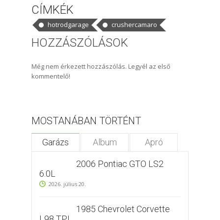
CÍMKÉK
hotrodgarage
crushercamaro
HOZZÁSZÓLÁSOK
Még nem érkezett hozzászólás. Legyél az első
kommentelő!
MOSTANÁBAN TÖRTÉNT
Garázs
Album
Apró
2006 Pontiac GTO LS2
6.0L
2026. július 20.
1985 Chevrolet Corvette
L98 TPI