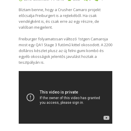
Bíztam benne, hogy a Crusher Camaro projekt
előcsalja Freiburgert is a rejtekéből. Ha csak
vendégként is, és csak erre az egy részre, de
valóban megjelent.
Freiburger folyamatosan változó 1stgen Camaroja
most egy QA1 Stage 3 futómű kittel okosodott. A 2200
dolláros készlet plusz az új felni-gumi kombó és
egyéb okosságok jelentős javulást hoztak a
tesztpályán is.