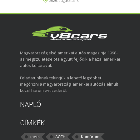
2026. augusztus 7.
Magyarország első amerikai autós magazinja 1998-
as megszületése óta együtt fejlődik a hazai amerikai
autós kultúrával.
Feladatunknak tekintjük a lehető legtöbbet
megőrizni a magyarországi amerikai autózás elmúlt
közel három évtizedéről.
NAPLÓ
CÍMKÉK
meet
ACCH
Komárom