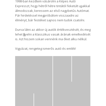
1998-ban kezdtem vásárolni a Képes Autó
Expresszt, hogy hétről hétre tintától feketült ujjakkal
álmodozzak, keressem az első nagybetűs Autómat.
Pár hirdetéssel megpróbálom visszaadni az
élményt, bár festéket sajnos nem tudok csatolni.
Durva látni az akkor új autók értékvesztését, és meg
lehet figyelni a klasszikus vasak árának emelkedését
is. Azt hiszem sokan vennénk ma őket alku nélkül.
Vigyázat, rengeteg ismerős autó és emlék!