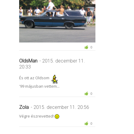
0
OldsMan
- 2015. december 11.
20:33
És ott az Oldsom
'99 májusban vettem...
0
Zola
- 2015. december 11. 20:56
Végre észrevetted!
0