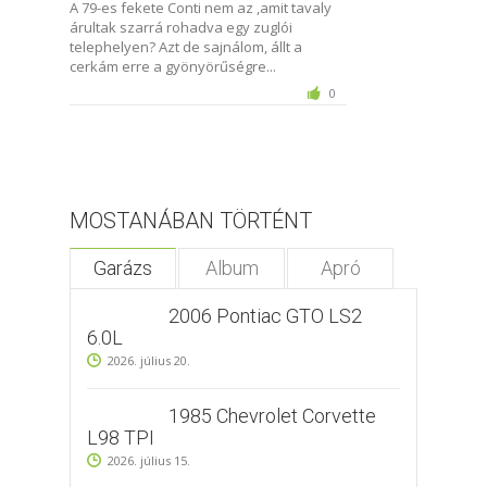
A 79-es fekete Conti nem az ,amit tavaly
árultak szarrá rohadva egy zuglói
telephelyen? Azt de sajnálom, állt a
cerkám erre a gyönyörűségre...
0
MOSTANÁBAN TÖRTÉNT
Garázs
Album
Apró
2006 Pontiac GTO LS2
6.0L
2026. július 20.
1985 Chevrolet Corvette
L98 TPI
2026. július 15.