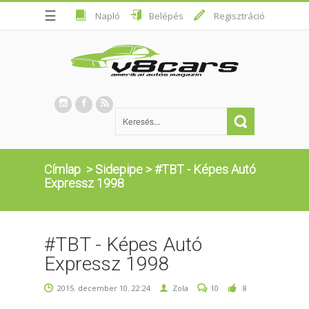
☰
Napló
Belépés
Regisztráció
Címlap
>
Sidepipe
>
#TBT - Képes Autó
Expressz 1998
#TBT - Képes Autó
Expressz 1998
2015. december 10. 22:24
Zola
10
8