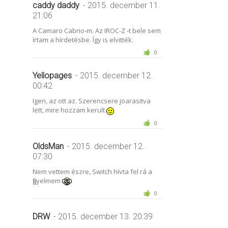
caddy daddy
- 2015. december 11.
21:06
A Camaro Cabrio-m. Az IROC-Z -t bele sem
írtam a hírdetésbe. Így is elvitték.
0
Yellopages
- 2015. december 12.
00:42
Igen, az ott az. Szerencsere joarasitva
lett, mire hozzam kerult
0
OldsMan
- 2015. december 12.
07:30
Nem vettem észre, Switch hívta fel rá a
figyelmem
0
DRW
- 2015. december 13. 20:39