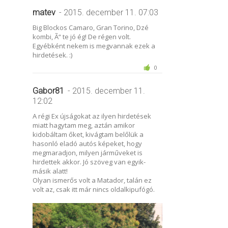
matev
- 2015. december 11. 07:03
Big Blockos Camaro, Gran Torino, Dzé
kombi, Ã“ te jó ég! De régen volt.
Egyébként nekem is megvannak ezek a
hirdetések. :)
0
Gabor81
- 2015. december 11.
12:02
A régi Ex újságokat az ilyen hirdetések
miatt hagytam meg, aztán amikor
kidobáltam őket, kivágtam belőlük a
hasonló eladó autós képeket, hogy
megmaradjon, milyen járműveket is
hirdettek akkor. Jó szöveg van egyik-
másik alatt!
Olyan ismerős volt a Matador, talán ez
volt az, csak itt már nincs oldalkipufógó.