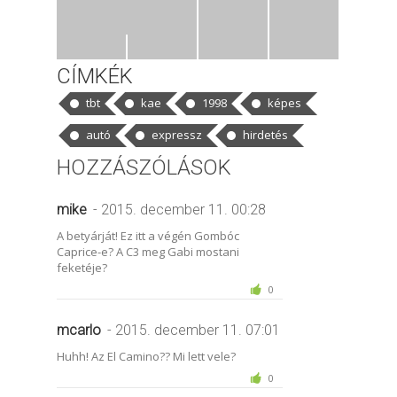
CÍMKÉK
tbt
kae
1998
képes
autó
expressz
hirdetés
HOZZÁSZÓLÁSOK
mike
- 2015. december 11. 00:28
A betyárját! Ez itt a végén Gombóc
Caprice-e? A C3 meg Gabi mostani
feketéje?
0
mcarlo
- 2015. december 11. 07:01
Huhh! Az El Camino?? Mi lett vele?
0