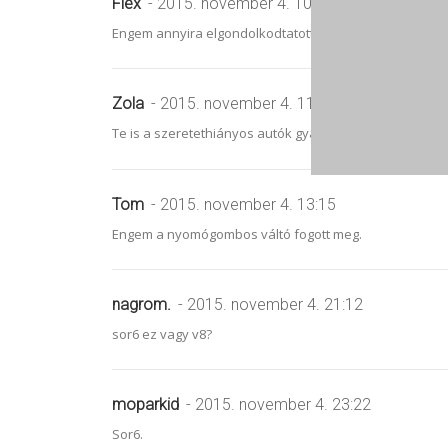
Flex
- 2015. november 4. 10:50
Engem annyira elgondolkodtatott, hogy pár hónapja kéts
Zola
- 2015. november 4. 11:04
Te is a szeretethiányos autók gyámolítója vagy.
Tom
- 2015. november 4. 13:15
Engem a nyomógombos váltó fogott meg.
nagrom.
- 2015. november 4. 21:12
sor6 ez vagy v8?
moparkid
- 2015. november 4. 23:22
Sor6.