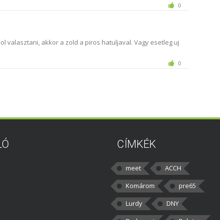
0
valasztani, akkor a zold a piros hatuljaval. Vagy esetleg uj
0
LÓ
CÍMKÉK
meet
ACCH
Komárom
pre65
Lurdy
DNY