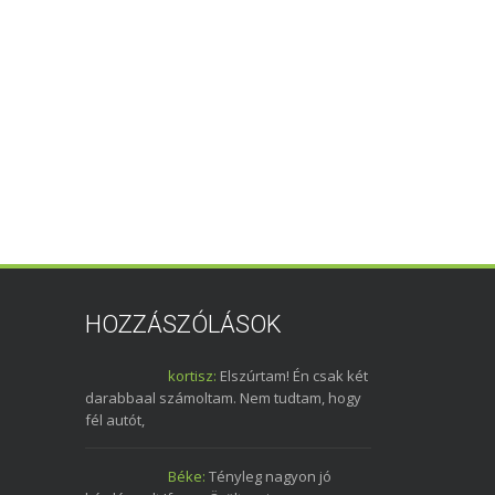
HOZZÁSZÓLÁSOK
kortisz:
Elszúrtam! Én csak két
darabbaal számoltam. Nem tudtam, hogy
fél autót,
Béke:
Tényleg nagyon jó