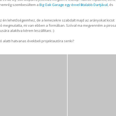
De nemrég szembesültem a
Big Oak Garage egy évvel fiatalabb Dartjával
, és
 én lehetőségeimhez, de a lemezekre szabdalt majd az arányokat kicsit
autó megmutatta, mi van ebben a formában. Szóval ma megvenném a pirosa
ára alakítva kérem leszállítani. :)
ó alatti hatvanas évekbeli projektautóra senki?