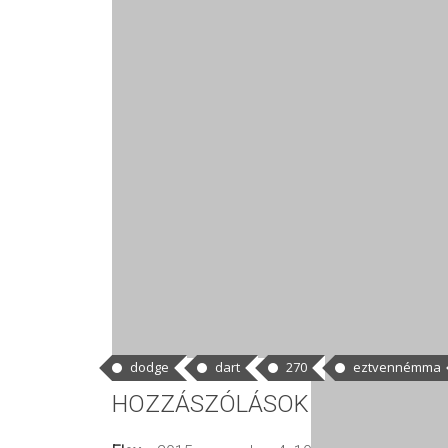
CÍMKÉK
dodge
dart
270
eztvennémma
HOZZÁSZÓLÁSOK