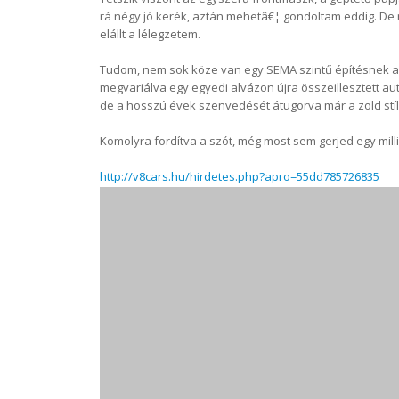
rá négy jó kerék, aztán mehetâ€¦ gondoltam eddig. 
elállt a lélegzetem.
Tudom, nem sok köze van egy SEMA szintű építésnek az
megvariálva egy egyedi alvázon újra összeillesztett 
de a hosszú évek szenvedését átugorva már a zöld stílus
Komolyra fordítva a szót, még most sem gerjed egy milli
http://v8cars.hu/hirdetes.php?apro=55dd785726835