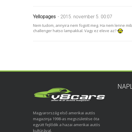
Yellopages
- 2015. november 5. 00:07
Nem tudom, annyira nem fogott meg. Ha nem lenne mibol 
challenger hatso lampakkal. Vagy ez eleve az?
NAP
Magyarország első amerikai autós
magazinja 1998-as megszületése óta
együtt fejlődik a hazai amerikai autós
kultúrával.