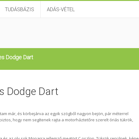
TUDÁSBÁZIS
ADÁS-VÉTEL
es Dodge Dart
s Dodge Dart
láttam már, és körbejárva az egyik szögből nagyon bejön, pár méterrel
ztos, hogy nem segítenek rajta a motorháztetőre szerelt óriás tükrök,
a és az oly sok Moparra jellemző megtört C oszlop. Tükrök repülnek, kéne