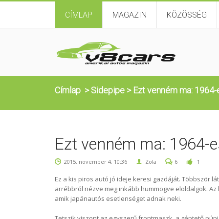
CÍMLAP
MAGAZIN
KÖZÖSSÉG
Címlap
>
Sidepipe
>
Ezt venném ma: 1964-
Ezt venném ma: 1964-e
2015. november 4. 10:36
Zola
6
1
Ez a kis piros autó jó ideje keresi gazdáját. Többször 
arrébbról nézve meg inkább hümmögve eloldalgok. Az bi
amik japánautós esetlenséget adnak neki.
Tetszik viszont az egyszerű frontmaszk, a géptető púpj