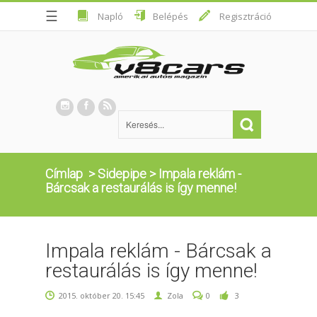
☰
Napló
Belépés
Regisztráció
Címlap
>
Sidepipe
>
Impala reklám -
Bárcsak a restaurálás is így menne!
Impala reklám - Bárcsak a
restaurálás is így menne!
2015. október 20. 15:45
Zola
0
3