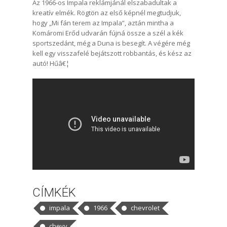
Az 1966-os Impala reklámjánál elszabadultak a
kreatív elmék. Rögtön az első képnél megtudjuk,
hogy „Mi fán terem az Impala”, aztán mintha a
Komáromi Erőd udvarán fújná össze a szél a kék
sportszedánt, még a Duna is besegít. A végére még
kell egy visszafelé bejátszott robbantás, és kész az
autó! Hűâ€¦
CÍMKÉK
impala
1966
chevrolet
chevy