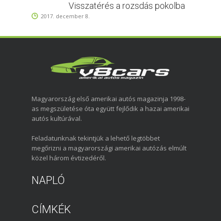
Visszatérés a rozsdás pokolba
2017. december 8.
Magyarország első amerikai autós magazinja 1998-
as megszületése óta együtt fejlődik a hazai amerikai
autós kultúrával.
Feladatunknak tekintjük a lehető legtöbbet
megőrizni a magyarországi amerikai autózás elmúlt
közel három évtizedéről.
NAPLÓ
CÍMKÉK