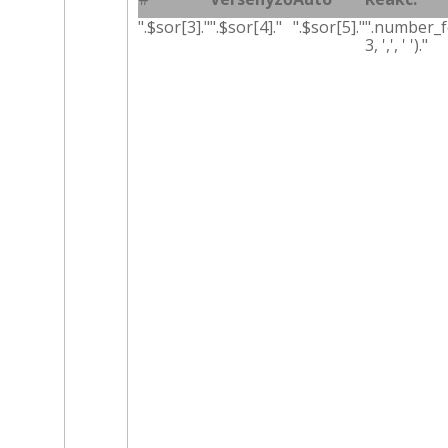
".$sor[3]."
".$sor[4]."
".$sor[5]."
".number_f
3, ',', ' ')."