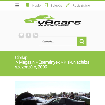
☰
Napló
Belépés
Regisztráció
Címlap
>
Magazin
>
Események
>
Kiskunlacháza
szezonzáró, 2009