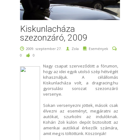
Kiskunlacháza
szezonzáró, 2009
2009. szeptember 27.
Zola
Események
0
0
Nagy csapat szerveződött a fórumon,
hogy az idei egyik utolsó szép hétvégét
kihasználjuk. A célállomás
Kiskunlacháza volt, a dragracing.hu
gyorsulási sorozat szezonzáró
versenye.
Sokan versenyezni jöttek, mások csak
élvezni az eseményt, megjáratni az
autókat, szurkolni az indulóknak.
Kohári Zoli külön depót biztosított az
amerikai autókkal érkezők számára,
amit meg is töltöttünk. Köszönjük!