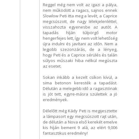
Reggel még nem volt az igazi a pálya,
nem működött a ragacs, sajnos ennek
Slowlow Peti itta meg a levét, a Caprice
megcsúszott, de nagy lélekjelenléttel,
visszahozta egyenesbe az autót. A
tapadás híján túlpörgő motor
hengerfejes lett, így nem volt lehetőség
újra indulni és javítani az időn. Nem a
legjobb szezonzárás, de a lényeg,
hogy Peti és a Caprice sérülés és talán
súlyos műszaki hiba nélkül megúszta
az esetet.
Sokan inkább a kezelt csíkon kívül, a
sima betonon keresték a tapadást.
Délután a melegebb idő a ragasztónak
is jót tett, egyre-másra születtek a jó
eredmények.
Délelőtt még Kády Peti is megijesztette
a lámpasort egy megcsúszott rajt után,
de délután a Nova első kerekét emelve
kis híján bement 9 alá, az elért 9,006
fantasztikus eredmény!