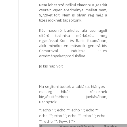
Nem lehet szó nélkül elmenni a gazdát
cserélt Viper eredménye mellett sem,
9,729-et tolt. Nem is olyan rég még a
tízes időknek tapsoltunk.
Két hasonló burkolat alá csomagolt
eltérő technika mérkőzött meg
egymással Koni és Basic futamában,
akik mindketten második generációs
Camaroval indultak 11-es
eredményeket produkálva.
Jó kis nap volt!
Ha segíteni tudtok a táblázat hiányos -
esetleg hibás - részeinek
kiegészítésében, javításában,
üzenjetek!
"; echo ""; echo ""; echo ""; echo "";
echo ""; echo ""; echo ""; echo ""; echo
""; echo ""; $q++; } ?>
#
Versenyző
Autó
Reakc.