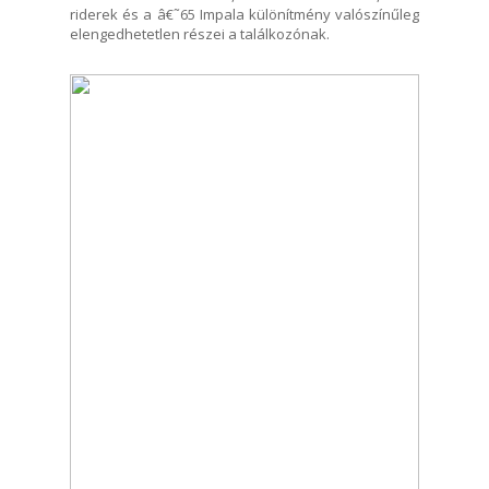
riderek és a â€˜65 Impala különítmény valószínűleg
elengedhetetlen részei a találkozónak.