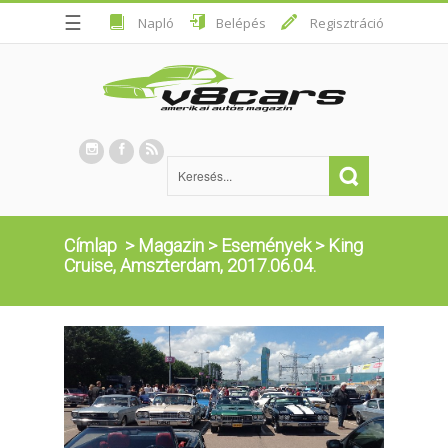
☰
Napló
Belépés
Regisztráció
Címlap
>
Magazin
>
Események
>
King
Cruise, Amszterdam, 2017.06.04.