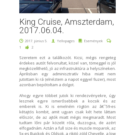
King Cruise, Amszterdam,
2017.06.04.
2017. június 5.
Yellopages
Események
1
2
Szeretem ezt a találkozót. Kicsi, mégis rengeteg
érdekes autót felvonultat, közel van, tömeggel is jól
megközelíthető, jó az infrastruktúra a helyszíneken.
Áprilisban egy adminisztratív hiba miatt nem
jutottam ki rá (elnéztem a napot eggyel !luzer), most
azonban bepótoltam a dolgot.
Ahogy egyre többet jutok ki rendezvényekre, úgy
lesznek egyre ismerősebbek a kocsik és az
emberek is. Ki is emelném rögtön az â€˜59-es
kétajtós kombit, amit ugyan csak két hete láttam
először, de az ajtók miatt mégis megmaradt. Most
tudtam lőni pár közelit róla, duzzogva, de azért
elfogadnám. Aztán a full size és muscle moparok, az
5x-es Buickok és Oldsok, a rikitó zöld Chevelle, a low