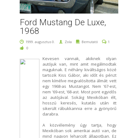
Ford Mustang De Luxe,
1968
1999. augusztus 0.
Zola
Bemutató
1
0
Kevesen vannak, akiknek olyan
autójuk van, mint amit megálmodtak
maguknak. E néhány kiváltságos közé
tartozik Kiss Gábor, aki időt és pénzt
nem kímélve megvalósította álmát: vett
egy 1968-as Mustangot. Nem ’67-est,
nem ’69-est, ’68-ast. Most pont egyidős
az autójával. Sokáig Mexikóban élt,
hosszú keresés, kutatás után itt
sikerült rábukkannia erre a gyönyörű
darabra.
A közvélemény úgy tartja, hogy
Mexikóban sok amerikai autó van, de
mind nagyon leharcolt állapotban. Ez