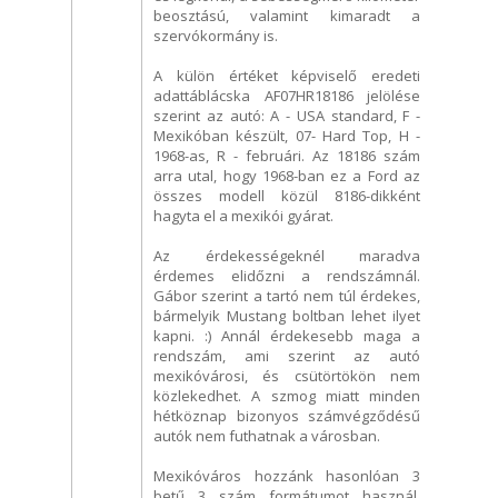
beosztású, valamint kimaradt a
szervókormány is.
A külön értéket képviselő eredeti
adattáblácska AF07HR18186 jelölése
szerint az autó: A - USA standard, F -
Mexikóban készült, 07- Hard Top, H -
1968-as, R - februári. Az 18186 szám
arra utal, hogy 1968-ban ez a Ford az
összes modell közül 8186-dikként
hagyta el a mexikói gyárat.
Az érdekességeknél maradva
érdemes elidőzni a rendszámnál.
Gábor szerint a tartó nem túl érdekes,
bármelyik Mustang boltban lehet ilyet
kapni. :) Annál érdekesebb maga a
rendszám, ami szerint az autó
mexikóvárosi, és csütörtökön nem
közlekedhet. A szmog miatt minden
hétköznap bizonyos számvégződésű
autók nem futhatnak a városban.
Mexikóváros hozzánk hasonlóan 3
betű 3 szám formátumot használ,