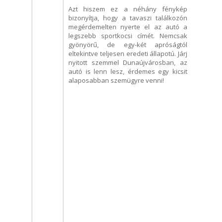
Azt hiszem ez a néhány fénykép
bizonyítja, hogy a tavaszi találkozón
megérdemelten nyerte el az autó a
legszebb sportkocsi címét. Nemcsak
gyönyörű, de egy-két apróságtól
eltekintve teljesen eredeti állapotú. Járj
nyitott szemmel Dunaújvárosban, az
autó is lenn lesz, érdemes egy kicsit
alaposabban szemügyre venni!