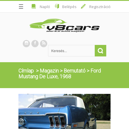
☰
Napló
Belépés
Regisztráció
Címlap
>
Magazin
>
Bemutató
>
Ford
Mustang De Luxe, 1968