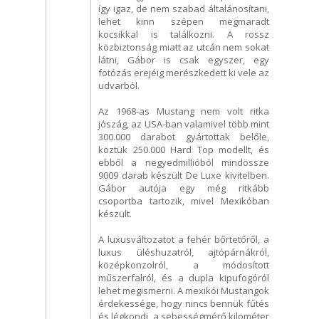
így igaz, de nem szabad általánosítani,
lehet kinn szépen megmaradt
kocsikkal is találkozni. A rossz
közbiztonság miatt az utcán nem sokat
látni, Gábor is csak egyszer, egy
fotózás erejéig merészkedett ki vele az
udvarból.
Az 1968-as Mustang nem volt ritka
jószág, az USA-ban valamivel több mint
300.000 darabot gyártottak belőle,
köztük 250.000 Hard Top modellt, és
ebből a negyedmillióból mindössze
9009 darab készült De Luxe kivitelben.
Gábor autója egy még ritkább
csoportba tartozik, mivel Mexikóban
készült.
A luxusváltozatot a fehér bőrtetőről, a
luxus üléshuzatról, ajtópárnákról,
középkonzolról, a módosított
műszerfalról, és a dupla kipufogóról
lehet megismerni. A mexikói Mustangok
érdekessége, hogy nincs bennük fűtés
és légkondi, a sebességmérő kilométer