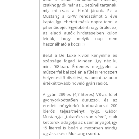
csakhogy ők már az L betűnél tartanak,
míg mi csak a H-nál járunk. Ez a
Mustang a GPW rendszámot 5 éve
kapta, így lehetett másik napra tenni a
pihenőidejét. Egyébként nagy őrület ez,
az eladó autók hirdetéseiben külön
leírják, hogy melyik nap nem
használható a kocsi. :)
Belül a De Luxe kivitel kényelme és
szépsége fogad. Minden úgy néz ki,
mint ’68-ban. Érdemes megfigyelni a
műszerfal bal szélén a fűtési rendszert
helyettesítő díszítést, valamint az autó
értékét tovább növelő gyári rádiót.
A gyári 289-es (4,7 literes) V8-as fület
gyönyörködtetően duruzsol, és az
eredeti négytorkú karburátorral 200
lóerős teljesítményt nyújt. Gábor
Mustangja „takarékra van véve”, csak
két torok adagolja az üzemanyagot, így
15 literrel is beéri a motorban mindig
ugrásra kész Mustang csorda.