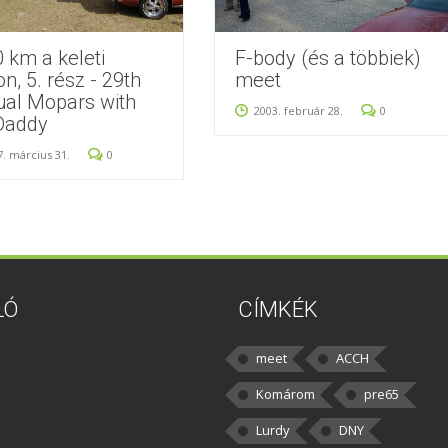
 km a keleti
F-body (és a többiek)
on, 5. rész - 29th
meet
al Mopars with
2003. február 28.
0
Daddy
7. március 31.
0
LÓ
CÍMKÉK
meet
ACCH
Komárom
pre65
Lurdy
DNY