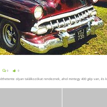
0
0
kéthetente olyan találkozókat rendeznek, ahol mintegy 400 gép van, és k