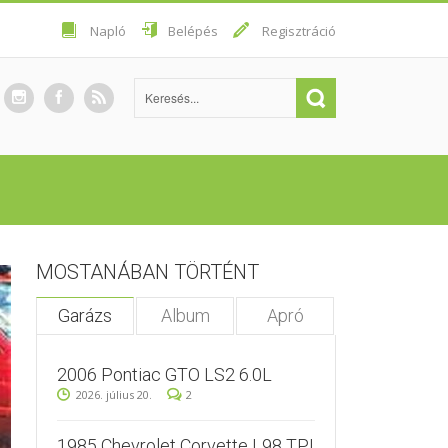
Napló
Belépés
Regisztráció
MOSTANÁBAN TÖRTÉNT
Garázs
Album
Apró
2006 Pontiac GTO LS2 6.0L
2026. július 20.
2
1985 Chevrolet Corvette L98 TPI