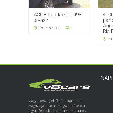
ACCH találkozó, 1998
4000
tavasz
part
Annu
1998. március 31.
0
Big 
201
NAP
Magyarország első amerikai autós
magazinja 1998-as megszületése óta
együtt fejlődik a hazai amerikai autós