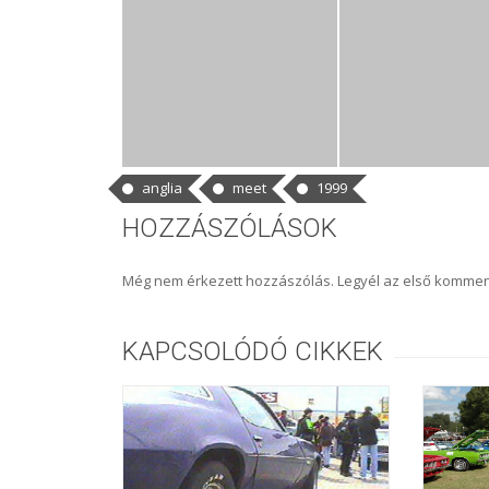
CÍMKÉK
anglia
meet
1999
HOZZÁSZÓLÁSOK
Még nem érkezett hozzászólás. Legyél az első kommen
KAPCSOLÓDÓ CIKKEK