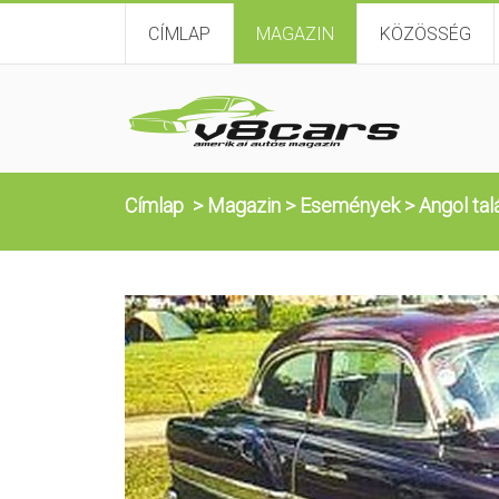
CÍMLAP
MAGAZIN
KÖZÖSSÉG
Címlap
>
Magazin
>
Események
>
Angol tal