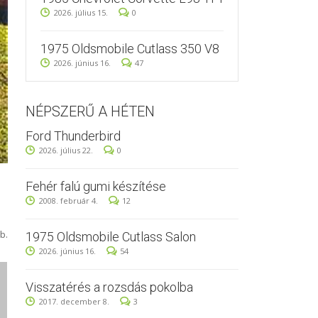
2026. július 15.
0
1975 Oldsmobile Cutlass 350 V8
2026. június 16.
47
NÉPSZERŰ A HÉTEN
Ford Thunderbird
2026. július 22.
0
Fehér falú gumi készítése
2008. február 4.
12
b.
1975 Oldsmobile Cutlass Salon
2026. június 16.
54
Visszatérés a rozsdás pokolba
2017. december 8.
3