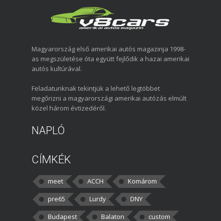
Magyarország első amerikai autós magazinja 1998-
as megszületése óta együtt fejlődik a hazai amerikai
autós kultúrával.
Feladatunknak tekintjük a lehető legtöbbet
megőrizni a magyarországi amerikai autózás elmúlt
közel három évtizedéről.
NAPLÓ
CÍMKÉK
meet
ACCH
Komárom
pre65
Lurdy
DNY
Budapest
Balaton
custom