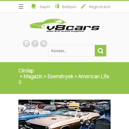
☰
Napló
Belépés
Regisztráció
Címlap
>
Magazin
>
Események
>
American Life
II.