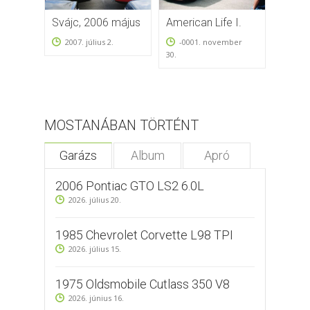
Svájc, 2006 május
American Life I.
26. Am
Oensi
2007. július 2.
-0001. november
30.
2008
MOSTANÁBAN TÖRTÉNT
Garázs
Album
Apró
2006 Pontiac GTO LS2 6.0L
2026. július 20.
1985 Chevrolet Corvette L98 TPI
2026. július 15.
1975 Oldsmobile Cutlass 350 V8
2026. június 16.