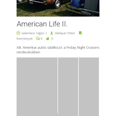
American Life II.
valamikor régen :)
Hattayer Péter
Események
0
0
XIII. Amerikai autós találkozó a Friday Night Cruisers
rendezésében