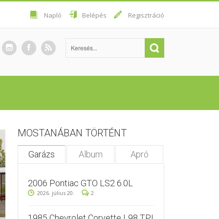
Napló
Belépés
Regisztráció
MOSTANÁBAN TÖRTÉNT
Garázs
Album
Apró
2006 Pontiac GTO LS2 6.0L
2026. július 20.
2
1985 Chevrolet Corvette L98 TPI