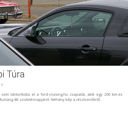
i Túra
0
sem tántorította el a ford-cruising.hu csapatát, akik egy 200 km-es
ustang 48. születésnapjáról. Néhány kép a résztvevőkről.