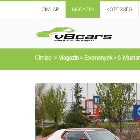
CÍMLAP
MAGAZIN
KÖZÖSSÉG
Címlap
>
Magazin
>
Események
>
6. Musta