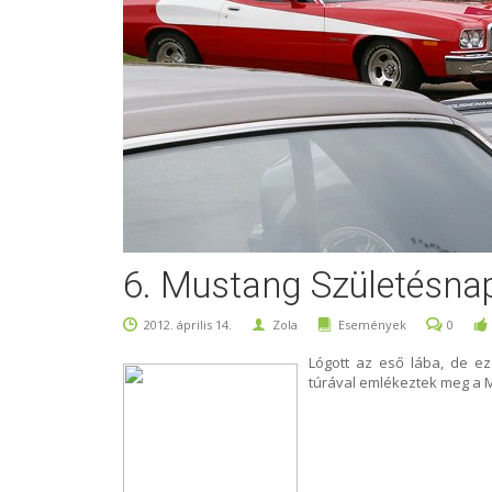
6. Mustang Születésnap
2012. április 14.
Zola
Események
0
Lógott az eső lába, de ez 
túrával emlékeztek meg a M