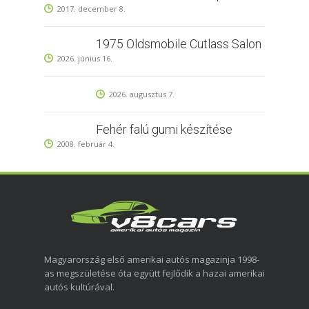
2017. december 8.
1975 Oldsmobile Cutlass Salon
2026. június 16.
2026. augusztus 7.
Fehér falú gumi készítése
2008. február 4.
Magyarország első amerikai autós magazinja 1998-
as megszületése óta együtt fejlődik a hazai amerikai
autós kultúrával.