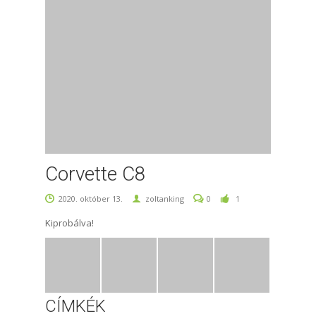
Corvette C8
2020. október 13.
zoltanking
0
1
Kiprobálva!
CÍMKÉK