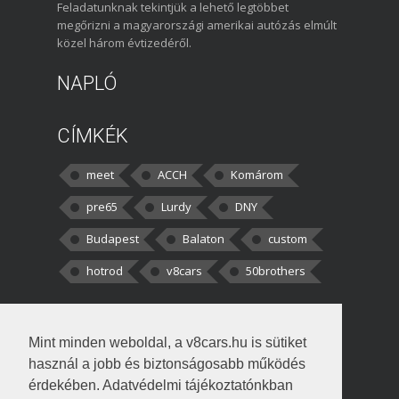
Feladatunknak tekintjük a lehető legtöbbet
megőrizni a magyarországi amerikai autózás elmúlt
közel három évtizedéről.
NAPLÓ
CÍMKÉK
meet
ACCH
Komárom
pre65
Lurdy
DNY
Budapest
Balaton
custom
hotrod
v8cars
50brothers
HOZZÁSZÓLÁSOK
Mint minden weboldal, a v8cars.hu is sütiket
kortisz:
Elszúrtam! Én csak két
használ a jobb és biztonságosabb működés
darabbaal számoltam. Nem tudtam, hogy fél autót,
érdekében. Adatvédelmi tájékoztatónkban