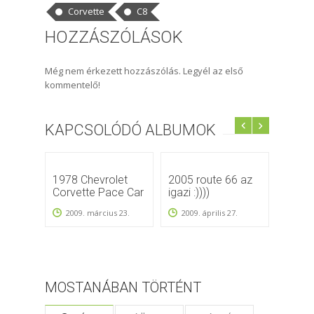
Corvette
C8
HOZZÁSZÓLÁSOK
Még nem érkezett hozzászólás. Legyél az első
kommentelő!
KAPCSOLÓDÓ ALBUMOK
1978 Chevrolet
2005 route 66 az
Corve
Corvette Pace Car
igazi :))))
Prága
18
2009. március 23.
2009. április 27.
2010.
MOSTANÁBAN TÖRTÉNT