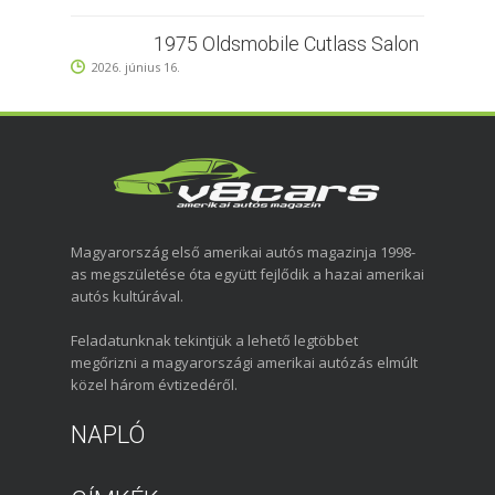
1975 Oldsmobile Cutlass Salon
2026. június 16.
Magyarország első amerikai autós magazinja 1998-
as megszületése óta együtt fejlődik a hazai amerikai
autós kultúrával.
Feladatunknak tekintjük a lehető legtöbbet
megőrizni a magyarországi amerikai autózás elmúlt
közel három évtizedéről.
NAPLÓ