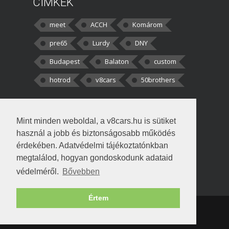
CÍMKÉK
meet
ACCH
Komárom
pre65
Lurdy
DNY
Budapest
Balaton
custom
hotrod
v8cars
50brothers
HOZZÁSZÓLÁSOK
Mint minden weboldal, a v8cars.hu is sütiket
kortisz:
Elszúrtam! Én csak két
használ a jobb és biztonságosabb működés
darabbaal számoltam. Nem tudtam, hogy fél autót,
érdekében. Adatvédelmi tájékoztatónkban
megtalálod, hogyan gondoskodunk adataid
Béke:
Tényleg nagyon jó kérdés volt
védelméről.
Bővebben
!fasza Örültem is nagyon, amikor
Értem
Copyright © 1998-2026 v8cars.hu
T
|
|
Szerzői jogok
|
Adatkezelés
Napló