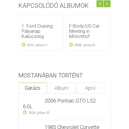
KAPCSOLÓDÓ ALBUMOK
1. Ford Cruising
F-Body/US-Car
Cama
Pályanap
Meeting in
2016
Kakucsring
Mönchhof
2012. június 1.
2008. június 8.
MOSTANÁBAN TÖRTÉNT
Garázs
Album
Apró
2006 Pontiac GTO LS2
6.0L
2026. július 20.
1985 Chevrolet Corvette