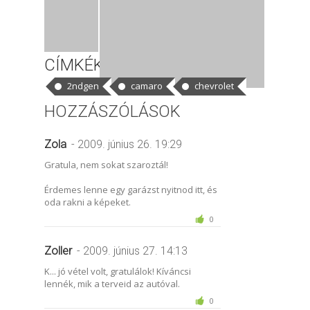
CÍMKÉK
2ndgen
camaro
chevrolet
HOZZÁSZÓLÁSOK
Zola
- 2009. június 26. 19:29
Gratula, nem sokat szaroztál!
Érdemes lenne egy garázst nyitnod itt, és
oda rakni a képeket.
0
Zoller
- 2009. június 27. 14:13
K... jó vétel volt, gratulálok! Kíváncsi
lennék, mik a terveid az autóval.
0