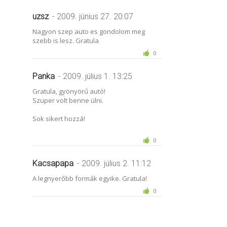
uzsz
- 2009. június 27. 20:07
Nagyon szep auto es gondolom meg
szebb is lesz. Gratula
0
Panka
- 2009. július 1. 13:25
Gratula, gyönyörű autó!
Szuper volt benne ülni.
Sok sikert hozzá!
0
Kacsapapa
- 2009. július 2. 11:12
A legnyerőbb formák egyike. Gratula!
0