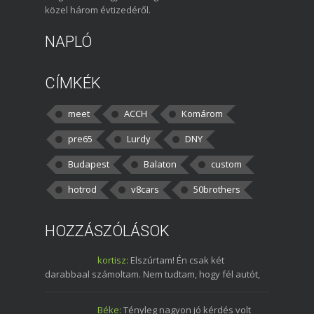
közel három évtizedéről.
NAPLÓ
CÍMKÉK
meet
ACCH
Komárom
pre65
Lurdy
DNY
Budapest
Balaton
custom
hotrod
v8cars
50brothers
HOZZÁSZÓLÁSOK
kortisz:
Elszúrtam! Én csak két
darabbaal számoltam. Nem tudtam, hogy fél autót,
Béke:
Tényleg nagyon jó kérdés volt