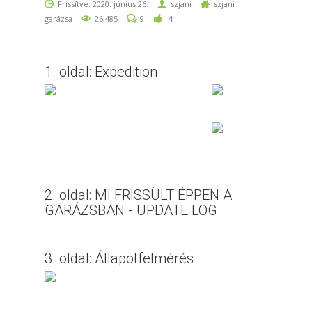
Frissítve: 2020. június 26.
szjani
szjani
garázsa
26,485
9
4
1. oldal: Expedition
2. oldal: MI FRISSÜLT ÉPPEN A
GARÁZSBAN - UPDATE LOG
3. oldal: Állapotfelmérés