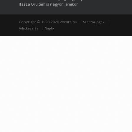
!fasza Örültem is nagyon, amikor
Copyright © 1998-2026 v8cars.hu
T
|
|
Szerzői jogok
|
Adatkezelés
Napló