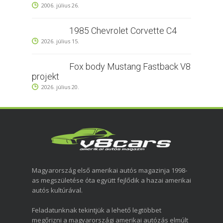
2006. július 26.
1985 Chevrolet Corvette C4
2026. július 15.
Fox body Mustang Fastback V8
projekt
2026. július 20.
Magyarország első amerikai autós magazinja 1998-
as megszületése óta együtt fejlődik a hazai amerikai
autós kultúrával.
Feladatunknak tekintjük a lehető legtöbbet
megőrizni a magyarországi amerikai autózás elmúlt