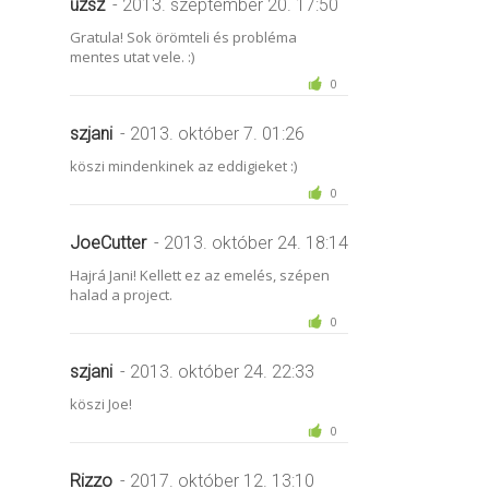
uzsz
- 2013. szeptember 20. 17:50
Gratula! Sok örömteli és probléma
mentes utat vele. :)
0
szjani
- 2013. október 7. 01:26
köszi mindenkinek az eddigieket :)
0
JoeCutter
- 2013. október 24. 18:14
Hajrá Jani! Kellett ez az emelés, szépen
halad a project.
0
szjani
- 2013. október 24. 22:33
köszi Joe!
0
Rizzo
- 2017. október 12. 13:10