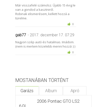
Már visszafelé számolsz. Újabb 15 évig le
van a gondod a kasztniról.
Robinak elismerésem, kellett hozzá a
türelme.
0
gab77
- 2017. december 17. 07:29
Nagyon szép autó és hatalmas. Imádom.
(nem is mertem közelebb menni hozzá :) )
0
MOSTANÁBAN TÖRTÉNT
Garázs
Album
Apró
2006 Pontiac GTO LS2
6.0L