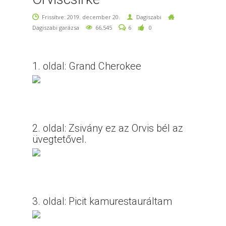
Frissítve: 2019. december 20.
Dagiszabi
Dagiszabi garázsa
66,545
6
0
1. oldal: Grand Cherokee
2. oldal: Zsivány ez az Orvis bél az
üvegtetővel.
3. oldal: Picit kamurestauráltam