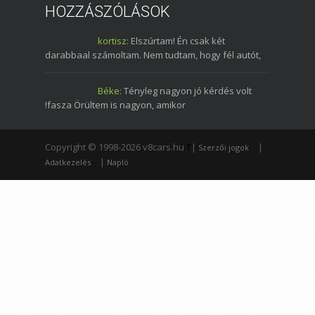
HOZZÁSZÓLÁSOK
kortisz:
Elszúrtam! Én csak két
darabbaal számoltam. Nem tudtam, hogy fél autót,
Béke:
Tényleg nagyon jó kérdés volt
!fasza Örültem is nagyon, amikor
Copyright © 1998-2026 v8cars.hu
T
|
|
Szerzői jogok
|
Adatkezelés
Napló