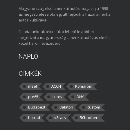
Magyarország első amerikai autós magazinja 1998-
as megszületése óta együtt fejlődik a hazai amerikai
autós kultúrával.
Feladatunknak tekintjük a lehető legtöbbet
megőrizni a magyarországi amerikai autózás elmúlt
közel három évtizedéről.
NAPLÓ
CÍMKÉK
meet
ACCH
Komárom
pre65
Lurdy
DNY
Budapest
Balaton
custom
hotrod
v8cars
50brothers