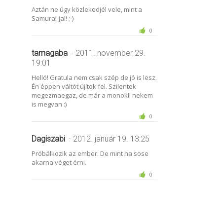
Aztán ne úgy közlekedjél vele, mint a
Samurai-jal! ;-)
0
tamagaba
- 2011. november 29.
19:01
Helló! Gratula nem csak szép de jó is lesz.
Én éppen váltót újítok fel. Szilentek
megezmaegaz, de már a monokli nekem
is megvan :)
0
Dagiszabi
- 2012. január 19. 13:25
Próbálkozik az ember. De mint ha sose
akarna véget érni.
0