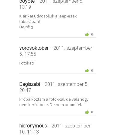
coyote
- 2011. szeptember 5.
13:19
Klárikát üdvözöljük a Jeep-esek
táborában!
Hajrá! ;)
0
vorosoktober
- 2011. szeptember
5. 17:55
Fotókat!!!
0
Dagiszabi
- 2011. szeptember 5.
20:47
Próbálkoztam a fotókkal, de valahogy
nem került bele. De nem adom fel.
0
hieronymous
- 2011. szeptember
10. 11:13