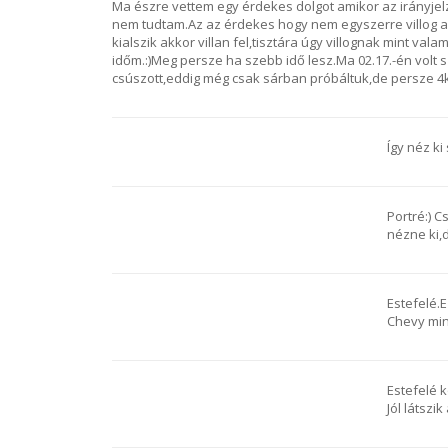
Ma észre vettem egy érdekes dolgot amikor az irányjelző
nem tudtam.Az az érdekes hogy nem egyszerre villog a
kialszik akkor villan fel,tisztára úgy villognak mint val
időm.:)Meg persze ha szebb idő lesz.Ma 02.17.-én volt
csúszott,eddig még csak sárban próbáltuk,de persze 4ke
Így néz ki
Portré:) 
nézne ki,
Estefelé.
Chevy min
Estefelé k
Jól látszik