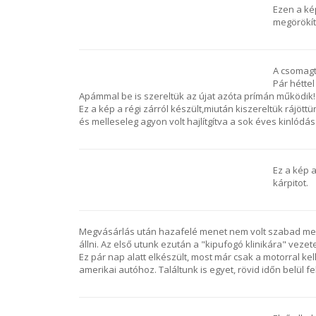
Ezen a ké
megörökít
A csomagta
Pár héttel
Apámmal be is szereltük az újat azóta prímán működik!
Ez a kép a régi zárról készült,miután kiszereltük rájö
és melleseleg agyon volt hajlítgítva a sok éves kinlódás 
Ez a kép 
kárpitot.
Megvásárlás után hazafelé menet nem volt szabad megál
állni. Az első utunk ezután a "kipufogó klinikára" vezet
Ez pár nap alatt elkészült, most már csak a motorral kell
amerikai autóhoz. Találtunk is egyet, rövid időn belül fel