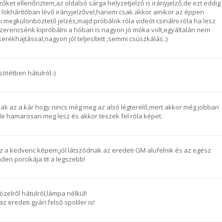
ket ellenőriztem,az oldalsó sárga helyzetjelző is irányjelző,de ezt eddig
 lökhárítóban lévő irányjelzővel,hanem csak akkor amikor az éppen
ami megkülönböztető jelzés,majd próbálok róla videót csinálni róla ha lesz
 szerencsénk kipróbálni a hóban is nagyon jó móka volt,egyáltalán nem
rékhajtással,nagyon jól teljesített ,semmi csúszkálás.:)
 sötétben hátulról.:)
Csak az a kár hogy nincs még meg az alsó légterelő,mert akkor még jobban
de hamarosan meg lesz és akkor teszek fel róla képet.
Ez a kedvenc képem,jól látszódnak az eredeti GM alufelnik és az egész
den porcikája itt a legszebb!
özelről hátulról,lámpa nélkül!
 az eredeti gyári felső spoliler is!