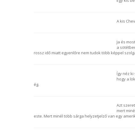
Egy kis bel
A kis Chev
Ja és mos
a sötétben
rossz idő miatt egyenlőre nem tudok több képpel szolgálni
Így néz ki
hogy a lök
ég.
Azt szere
mert miné
este. Mert minél több sárga helyzetjelző van egy amerik