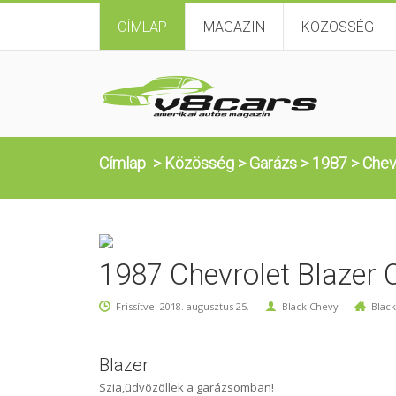
CÍMLAP
MAGAZIN
KÖZÖSSÉG
Címlap
>
Közösség
>
Garázs
>
1987
>
Chev
1987 Chevrolet Blazer C
Frissítve: 2018. augusztus 25.
Black Chevy
Blac
Blazer
Szia,üdvözöllek a garázsomban!