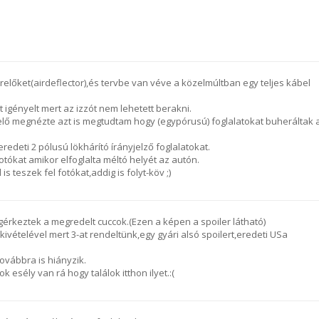
relőket(airdeflector),és tervbe van véve a közelmúltban egy teljes kábel
st igényelt mert az izzót nem lehetett berakni.
elő megnézte azt is megtudtam hogy (egypórusú) foglalatokat buheráltak 
redeti 2 pólusú lökhárító írányjelző foglalatokat.
otókat amikor elfoglalta méltó helyét az autón.
s teszek fel fotókat,addig is folyt-köv ;)
érkeztek a megredelt cuccok.(Ezen a képen a spoiler látható)
kivételével mert 3-at rendeltünk,egy gyári alsó spoilert,eredeti USa
ovábbra is hiányzik.
esély van rá hogy találok itthon ilyet.:(