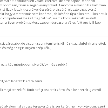
lommal a futóműben lett valami cserélve, de erre sajnos, már nem
 pontosan, talán a segéd- irányítókart. A motorra a második alkalommal
 is). Ezek lettek kicserélve:légszűrő, olajszűrő, elosztó pipa, gyújtó-
tt ki, hogy a motor már nem köhécsel, de később újra elkezdte. Elkezdetük
i computernek be kell még "állnia", mert a kocsi sokat állt, mielőtt
ral ilyen probléma. Most szépen duruzsol a V6-os :). Itt egy idilli kép
icsit sárosabb, de viszont szerintem így is jól néz ki,az alufelnik alig lettek
a és még az ég is milyen szép kék.:)
 ez a kép még jobban sikerült,így még szebb.:)
lt,nem lehetett kulcsra zárni.
majd teszek fel fotót a régi kiszerelt zárról és a be szerelt új zárról.
ző alkalommal a rossz terepváltóra is sor került, nem volt vákuum, ezért