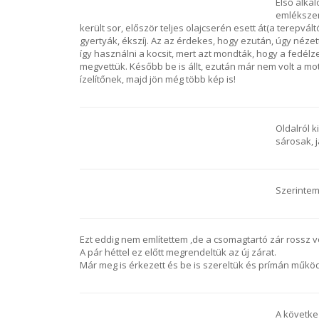
Első alka
emlékszem
került sor, először teljes olajcserén esett át(a terepváltó
gyertyák, ékszíj. Az az érdekes, hogy ezután, úgy néze
így használni a kocsit, mert azt mondták, hogy a fedélzet
megvettük. Később be is állt, ezután már nem volt a motor
ízelítőnek, majd jön még több kép is!
Oldalról k
sárosak, j
Szerintem
Ezt eddig nem említettem ,de a csomagtartó zár rossz vo
A pár héttel ez előtt megrendeltük az új zárat.
Már meg is érkezett és be is szereltük és prímán működik,
A követke