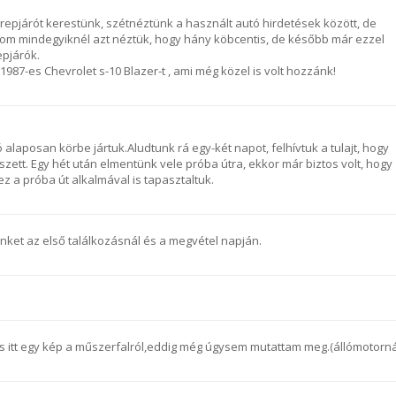
repjárót kerestünk, szétnéztünk a használt autó hirdetések között, de
llom mindegyiknél azt néztük, hogy hány köbcentis, de később már ezzel
epjárók.
 1987-es Chevrolet s-10 Blazer-t , ami még közel is volt hozzánk!
 alaposan körbe jártuk.Aludtunk rá egy-két napot, felhívtuk a tulajt, hogy
zett. Egy hét után elmentünk vele próba útra, ekkor már biztos volt, hogy
z a próba út alkalmával is tapasztaltuk.
inket az első találkozásnál és a megvétel napján.
is itt egy kép a műszerfalról,eddig még úgysem mutattam meg.(állómotorná