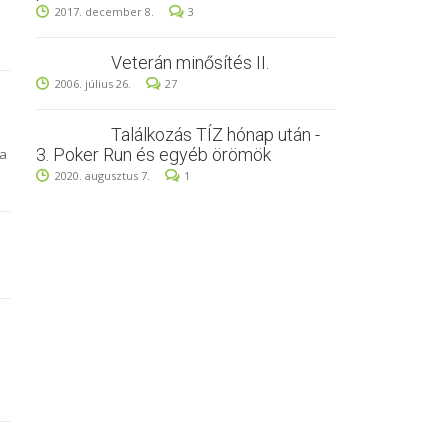
2017. december 8.
3
Veterán minősítés II.
2006. július 26.
27
Találkozás TÍZ hónap után -
3. Poker Run és egyéb örömök
la
2020. augusztus 7.
1