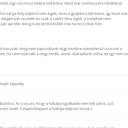
ött, egy cső rossz helyre volt kötve. Most már szerencsére hibátlanul
só sárga helyzetjelző nem égett, most a gyújtásra lett kötve, így most már
y elégett pár vezeték és csak a vakító fény égett, a tompított nem.
 pár apróbb dolog is,de erről később írok ha lesz róluk fotó.
ti hasznát. Amíg nem kapcsoltunk négy kerékre istentelenül csúszott a
tt. Ha nem működik a négy kerék, simán elakadtunk volna, de így nem vo
átható sárpötty.
tulról is. Az a vicces, hogy a hátulja egyáltalán nem lett sáros, a jó
zés miatt. Tulajdonképpen a hátulja teljesen tiszta.:)