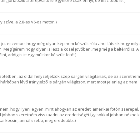
tér, jól látszik a terepváltó is! Egyelőre csak ennyi, de lesz több is!:)
y szíve, a 2.8-as V6-os motor.:)
t jut eszembe, hogy még olyan kép nem készült róla ahol látszik,hogy mily
. Megígérem hogy olyan is lesz a közel jövőben, meg még a beltérről is. A
, addig is itt egy múltkor készült fotó!:)
 sötétben, az oldal helyzetjelzők szép sárgán világítanak, de az szeretném
hárítóban lévő irányjelző is sárgán világítson, mert most jelenleg az nem
tném, hogy ilyen legyen, mint ahogyan az eredeti amerikai fotón szerepel,
l jobban szeretném visszaadni az eredetiségét.Így sokkal jobban nézne k
ai kocsin, annál szebb, meg eredetibb.:)