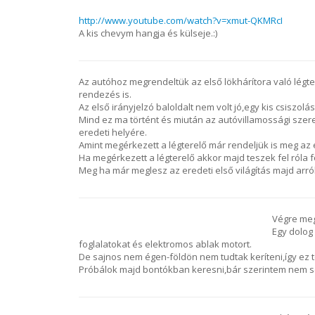
http://www.youtube.com/watch?v=xmut-QKMRcI
A kis chevym hangja és külseje.:)
Az autóhoz megrendeltük az első lökhárítora való légte
rendezés is.
Az első irányjelzó baloldalt nem volt jó,egy kis csiszolá
Mind ez ma történt és miután az autóvillamossági szer
eredeti helyére.
Amint megérkezett a légterelő már rendeljük is meg az e
Ha megérkezett a légterelő akkor majd teszek fel róla f
Meg ha már meglesz az eredeti első világítás majd arról i
Végre meg
Egy dolog 
foglalatokat és elektromos ablak motort.
De sajnos nem égen-földön nem tudtak keríteni,így ez t
Próbálok majd bontókban keresni,bár szerintem nem sok 