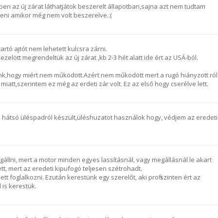
pen az új zárat láthatjátok beszerelt állapotban,sajna azt nem tudtam
eni amikor még nem volt beszerelve.:(
rtó ajtót nem lehetett kulcsra zárni.
 ezelött megrendeltük az új zárat ,kb 2-3 hét alatt ide ért az USÁ-ból.
ttünk,hogy miért nem működött.Azért nem működött mert a rugó hiányzott ró
miatt,szerintem ez még az erdeti zár volt. Ez az első hogy cserélve lett.
a hátsó üléspadról készült,üléshuzatot használok hogy, védjem az eredeti
lni, mert a motor minden egyes lassításnál, vagy megállásnál le akart
ett, mert az eredeti kipufogó teljesen szétrohadt.
ett foglalkozni. Ezután kerestünk egy szerelőt, aki profi szinten ért az
 is kerestük.