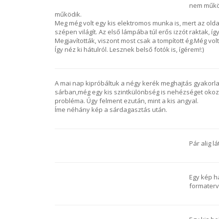
nem működ
működik.
Meg még volt egy kis elektromos munka is, mert az oldal
szépen világít. Az első lámpába túl erős izzót raktak, íg
Megjavították, viszont most csak a tompított ég.Még volt
Így néz ki hátulról. Lesznek belső fotók is, ígérem!:)
A mai nap kipróbáltuk a négy kerék meghajtás gyakorla
sárban,még egy kis szintkülönbség is nehézséget okozo
probléma. Úgy felment ezután, mint a kis angyal.
Íme néhány kép a sárdagasztás után.
Pár alig l
Egy kép há
formaterve