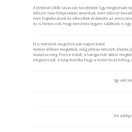
A történet 2008. tavaszán kezdődött. Egy megbízható te
először nem kifejezetten amerikait, mert először beva
nem foglalkoztunk és elkezdtek érdekelni az amcsi ter
Az is fontos volt, hogy benzines legyen, találtunk is egy
El is mentünk megnézni pár napon belül.
Amikor élőben megláttuk, még jobban tetszett. Eleinte jó
mutassa meg. Pöccre indult, a hangja már akkor megtets
megvesszük. A tulaj mondta hogy a motor kicsit köhög ,e
Így várt m
De addig 