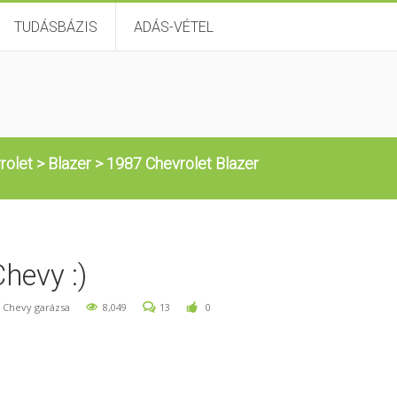
TUDÁSBÁZIS
ADÁS-VÉTEL
rolet
>
Blazer
>
1987 Chevrolet Blazer
hevy :)
k Chevy garázsa
8,049
13
0