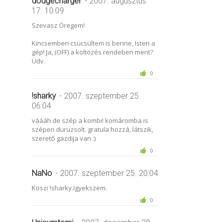
dodgecharger
- 2007. augusztus
17. 10:09
Szevasz Öregem!
Kincsemben csücsültem is benne, Isten a
gép! Ja, (OFF) a költözés rendeben ment?
Üdv.
0
!sharky
- 2007. szeptember 25.
06:04
váááh de szép a kombi! komáromba is
szépen duruzsolt. gratula hozzá, látszik,
szerető gazdija van :)
0
NaNo
- 2007. szeptember 25. 20:04
Köszi !sharky.Igyekszem.
0