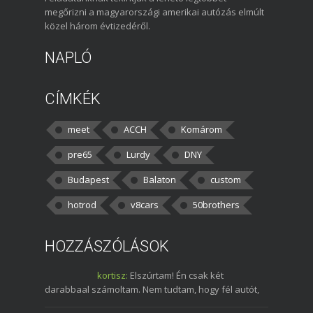
megőrizni a magyarországi amerikai autózás elmúlt
közel három évtizedéről.
NAPLÓ
CÍMKÉK
meet
ACCH
Komárom
pre65
Lurdy
DNY
Budapest
Balaton
custom
hotrod
v8cars
50brothers
HOZZÁSZÓLÁSOK
kortisz:
Elszúrtam! Én csak két
darabbaal számoltam. Nem tudtam, hogy fél autót,