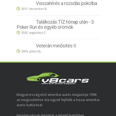
Visszatérés a rozsdás pokolba
2017. december 8.
Találkozás TÍZ hónap után - 3.
Poker Run és egyéb örömök
2020. augusztus 7.
Veterán minősítés II.
2006. július 26.
Magyarország első amerikai autós magazinja 1998-
as megszületése óta együtt fejlődik a hazai amerikai
autós kultúrával.
Feladatunknak tekintjük a lehető legtöbbet