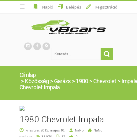
☰
Napló
Belépés
Regisztráció
Címlap
>
Közösség
>
Garázs
>
1980
>
Chevrolet
>
Impal
Chevrolet Impala
1980 Chevrolet Impala
Frissítve: 2015. május 10.
NaNo
NaNo
garázsa
35,076
57
0