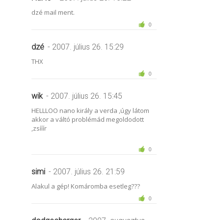
dzé mail ment.
0
dzé
- 2007. július 26. 15:29
THX
0
wik
- 2007. július 26. 15:45
HELLLOO nano király a verda ,úgy látom
akkor a váltó problémád megoldodott
,zsííír
0
simi
- 2007. július 26. 21:59
Alakul a gép! Komáromba esetleg???
0