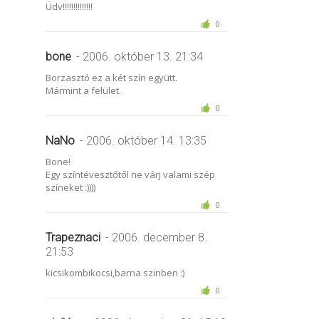
Üdv!!!!!!!!!!!!!!
0
bone
- 2006. október 13. 21:34
Borzasztó ez a két szín együtt.
Mármint a felület.
0
NaNo
- 2006. október 14. 13:35
Bone!
Egy színtévesztőtől ne várj valami szép
színeket :))))
0
Trapeznaci
- 2006. december 8.
21:53
kicsikombikocsi,barna szinben :)
0