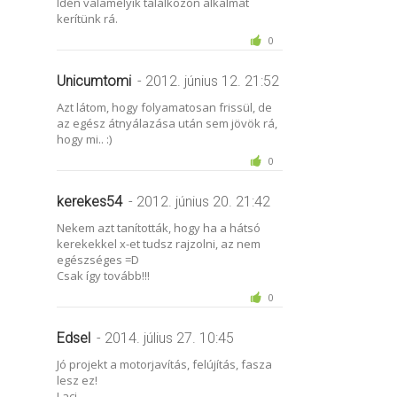
Idén valamelyik találkozón alkalmat
kerítünk rá.
0
Unicumtomi
- 2012. június 12. 21:52
Azt látom, hogy folyamatosan frissül, de
az egész átnyálazása után sem jövök rá,
hogy mi.. :)
0
kerekes54
- 2012. június 20. 21:42
Nekem azt tanították, hogy ha a hátsó
kerekekkel x-et tudsz rajzolni, az nem
egészséges =D
Csak így tovább!!!
0
Edsel
- 2014. július 27. 10:45
Jó projekt a motorjavítás, felújítás, fasza
lesz ez!
Laci