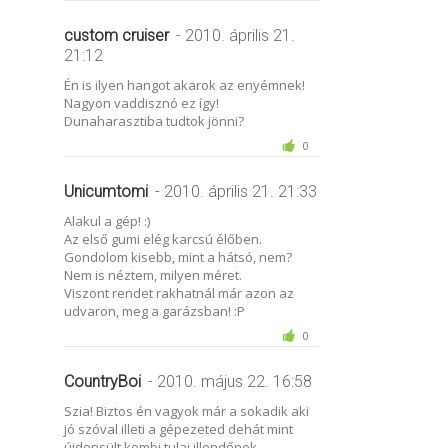
custom cruiser
- 2010. április 21.
21:12
Én is ilyen hangot akarok az enyémnek!
Nagyon vaddisznó ez így!
Dunaharasztiba tudtok jönni?
0
Unicumtomi
- 2010. április 21. 21:33
Alakul a gép! :)
Az első gumi elég karcsú élőben.
Gondolom kisebb, mint a hátsó, nem?
Nem is néztem, milyen méret.
Viszont rendet rakhatnál már azon az
udvaron, meg a garázsban! :P
0
CountryBoi
- 2010. május 22. 16:58
Szia! Biztos én vagyok már a sokadik aki
jó szóval illeti a gépezeted dehát mint
újdonsült kombi tulaj illendőnek