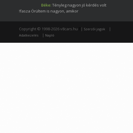
Béke:
Tényleg nagyon jó kérdés volt
!fasza Örültem is nagyon, amikor
Copyright © 1998-2026 v8cars.hu
T
|
|
Szerzői jogok
|
Adatkezelés
Napló