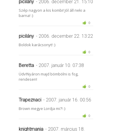
picilány
- 2006. december 21. 15:10
Szép nagyon a kis kombi! Jól áll neki a
barna! :)
0
picilány
- 2006. december 22. 13:22
Boldok karácsonyt! :)
0
Beretta
- 2007. január 10. 07:38
Üdv!Nyáron majd bömbölni is fog,
rendesen!
0
Trapeznaci
- 2007. január 16. 00:56
Brown megye Lordja mi?! :)
0
knightmania
- 2007. március 18.