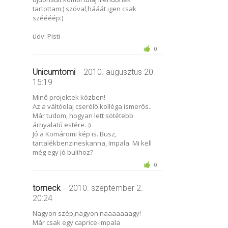
tartottam:) szóval,hááát igen csak
széééép:)
üdv: Pisti
0
Unicumtomi
- 2010. augusztus 20.
15:19
Minő projektek közben!
Az a váltóolaj cserélő kolléga ismerős..
Már tudom, hogyan lett sötétebb
árnyalatú estére. :)
Jó a Komáromi kép is. Busz,
tartalékbenzineskanna, Impala. Mi kell
még egy jó bulihoz?
0
tomeck
- 2010. szeptember 2.
20:24
Nagyon szép,nagyon naaaaaaagy!
Már csak egy caprice-impala