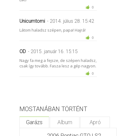
0
Unicumtomi
- 2014. július 28. 15:42
Látom haladsz szépen, papa! Hajrá!
0
OD
- 2015. január 16. 15:15
Nagy fa meg a fejsze, de szépen haladsz,
csak így tovább. Fasza lesz a gép nagyon.
0
MOSTANÁBAN TÖRTÉNT
Garázs
Album
Apró
2006 Pontiac GTO LS2