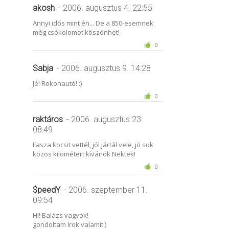
akosh
- 2006. augusztus 4. 22:55
Annyi idős mint én... De a 850-esemnek
még csókolomot köszönhet!
0
Sabja
- 2006. augusztus 9. 14:28
Jé! Rokonautó! :)
0
raktáros
- 2006. augusztus 23.
08:49
Fasza kocsit vettél, jól jártál vele, jó sok
közös kilométert kívánok Nektek!
0
$peedY
- 2006. szeptember 11.
09:54
Hi! Balázs vagyok!
gondoltam írok valamit:)