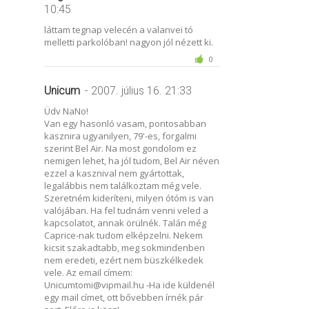
10:45
láttam tegnap velecén a valanvei tó
melletti parkolóban! nagyon jól nézett ki.
0
Unicum
- 2007. július 16. 21:33
Üdv NaNo!
Van egy hasonló vasam, pontosabban
kasznira ugyanilyen, 79'-es, forgalmi
szerint Bel Air. Na most gondolom ez
nemigen lehet, ha jól tudom, Bel Air néven
ezzel a kasznival nem gyártottak,
legalábbis nem találkoztam még vele.
Szeretném kideríteni, milyen ótóm is van
valójában. Ha fel tudnám venni veled a
kapcsolatot, annak örülnék. Talán még
Caprice-nak tudom elképzelni. Nekem
kicsit szakadtabb, meg sokmindenben
nem eredeti, ezért nem büszkélkedek
vele. Az email címem:
Unicumtomi@vipmail.hu -Ha ide küldenél
egy mail címet, ott bővebben írnék pár