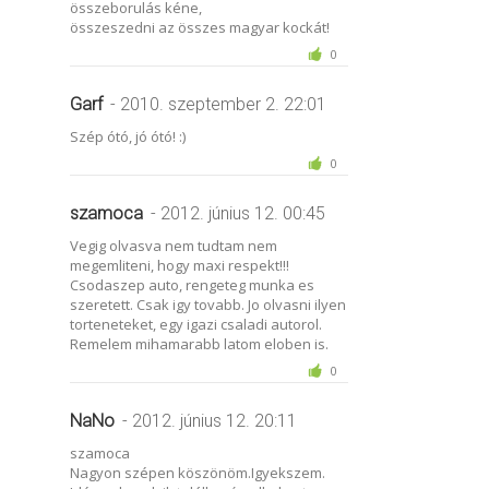
összeborulás kéne,
összeszedni az összes magyar kockát!
0
Garf
- 2010. szeptember 2. 22:01
Szép ótó, jó ótó! :)
0
szamoca
- 2012. június 12. 00:45
Vegig olvasva nem tudtam nem
megemliteni, hogy maxi respekt!!!
Csodaszep auto, rengeteg munka es
szeretett. Csak igy tovabb. Jo olvasni ilyen
torteneteket, egy igazi csaladi autorol.
Remelem mihamarabb latom eloben is.
0
NaNo
- 2012. június 12. 20:11
szamoca
Nagyon szépen köszönöm.Igyekszem.