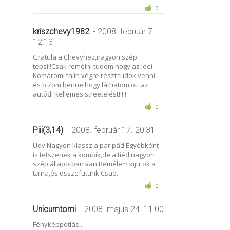
0
kriszchevy1982
- 2008. február 7.
12:13
Gratula a Chevyhez,nagyon szép
tepsi!!Csak remélni tudom hogy az idei
Komáromi talin végre részt tudok venni
és bizom benne hogy láthatom ott az
autód. Kellemes streetelést!!!!!
0
Piii(3,14)
- 2008. február 17. 20:31
Üdv.Nagyon klassz a paripád.Egyébként
is tetszenek a kombik,de a tiéd nagyon
szép állapotban van.Remélem kijutok a
talira,és összefutunk.Csao.
0
Unicumtomi
- 2008. május 24. 11:00
Fényképpótlás...