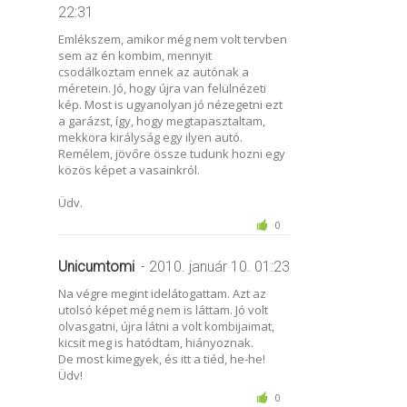
22:31
Emlékszem, amikor még nem volt tervben
sem az én kombim, mennyit
csodálkoztam ennek az autónak a
méretein. Jó, hogy újra van felülnézeti
kép. Most is ugyanolyan jó nézegetni ezt
a garázst, így, hogy megtapasztaltam,
mekkora királyság egy ilyen autó.
Remélem, jövőre össze tudunk hozni egy
közös képet a vasainkról.
Üdv.
0
Unicumtomi
- 2010. január 10. 01:23
Na végre megint idelátogattam. Azt az
utolsó képet még nem is láttam. Jó volt
olvasgatni, újra látni a volt kombijaimat,
kicsit meg is hatódtam, hiányoznak.
De most kimegyek, és itt a tiéd, he-he!
Üdv!
0