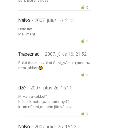
sort. Előre is kösz!
0
NaNo
- 2007. július 16. 21:51
Unicum!
Mail ment.
0
Trapeznaci
- 2007. július 16. 21:52
Rakd össze a váltót és vigyázz rá,mert ha
nem ,akkor
0
dzé
- 2007. július 26. 15:11
Mi van a kékkel?
Kié,mié,motor,papír,mennyi?:)
Írtam néked,de nem jött válasz.
0
NaNo
- 2007. július 26. 15:22