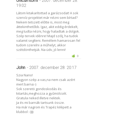
Unicumtomi
- 2007. december 28.
19:02
Látom kitakarítottad a garázsodat! A sok
szervíz-projektet már nézni sem bírtad?
Nekem tetszett előtte is, most meg
áttekinthetőbb. Igaz, akit eddig érdekelt,
meg tudta nézni, hogy haladtak a dolgok.
Szép tervek idénre! Majd szólj, ha tudok
valamit segíteni. Remélem hamarosan fel
tudom szerelni a műhelyt, akkor
szétdönthetjük. Na üdv, jó lenni!
0
John
- 2007. december 28. 20:17
Szia Nano!
Nagyon szép a vas,na nem csak azért
mert barna:-)
Sok szeretö gondoskodás és
kitartás,meghozza a gyűmölcsét.
Gratula neked illetve nektek.
Ja és mi barnák tartsunk össze.
Ha már nagrom és Trapéz kilépett a
klubbol :-))))