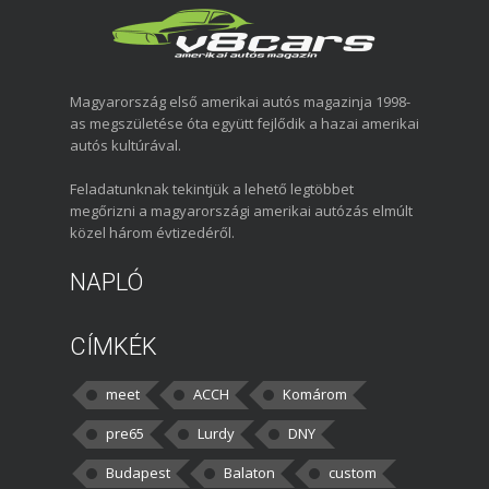
Magyarország első amerikai autós magazinja 1998-
as megszületése óta együtt fejlődik a hazai amerikai
autós kultúrával.
Feladatunknak tekintjük a lehető legtöbbet
megőrizni a magyarországi amerikai autózás elmúlt
közel három évtizedéről.
NAPLÓ
CÍMKÉK
meet
ACCH
Komárom
pre65
Lurdy
DNY
Budapest
Balaton
custom