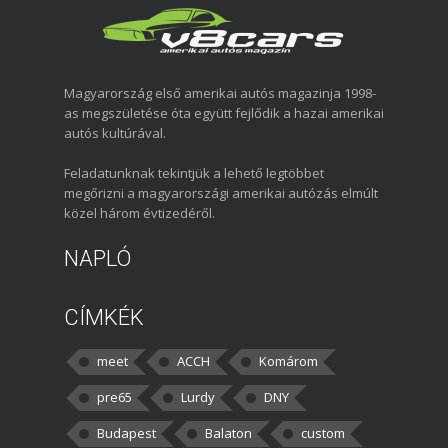
Magyarország első amerikai autós magazinja 1998-
as megszületése óta együtt fejlődik a hazai amerikai
autós kultúrával.
Feladatunknak tekintjük a lehető legtöbbet
megőrizni a magyarországi amerikai autózás elmúlt
közel három évtizedéről.
NAPLÓ
CÍMKÉK
meet
ACCH
Komárom
pre65
Lurdy
DNY
Budapest
Balaton
custom