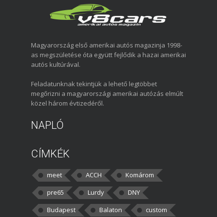
Magyarország első amerikai autós magazinja 1998-
as megszületése óta együtt fejlődik a hazai amerikai
autós kultúrával.
Feladatunknak tekintjük a lehető legtöbbet
megőrizni a magyarországi amerikai autózás elmúlt
közel három évtizedéről.
NAPLÓ
CÍMKÉK
meet
ACCH
Komárom
pre65
Lurdy
DNY
Budapest
Balaton
custom