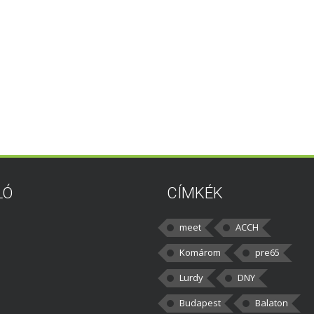
LÓ
CÍMKÉK
meet
ACCH
Komárom
pre65
Lurdy
DNY
Budapest
Balaton