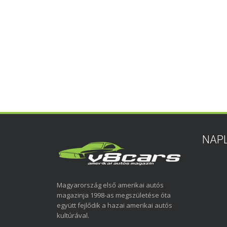
NAP
Magyarország első amerikai autós
magazinja 1998-as megszületése óta
együtt fejlődik a hazai amerikai autós
kultúrával.