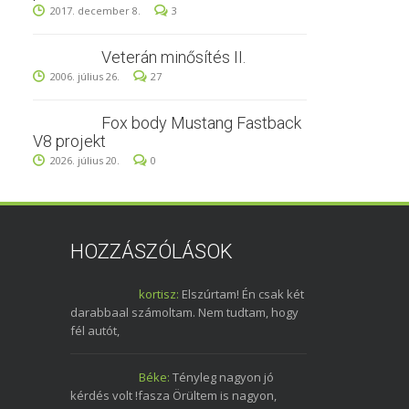
2017. december 8.
3
Veterán minősítés II.
2006. július 26.
27
Fox body Mustang Fastback
V8 projekt
2026. július 20.
0
HOZZÁSZÓLÁSOK
kortisz:
Elszúrtam! Én csak két
darabbaal számoltam. Nem tudtam, hogy
fél autót,
Béke:
Tényleg nagyon jó
kérdés volt !fasza Örültem is nagyon,