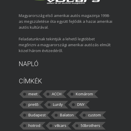
Magyarország első amerikai autós magazinja 1998-
as megszületése óta együtt fejlődik a hazai amerikai
autós kultúrával.
Feladatunknak tekintjük a lehető legtöbbet
megőrizni a magyarországi amerikai autózás elmúlt
közel három évtizedéről.
NAPLÓ
CÍMKÉK
meet
ACCH
Komárom
pre65
Lurdy
DNY
Budapest
Balaton
custom
hotrod
v8cars
50brothers