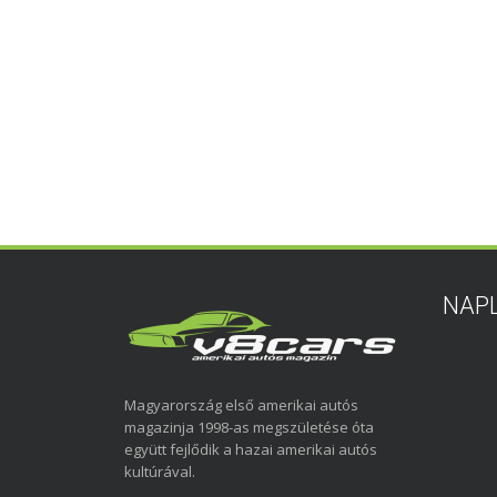
NAP
Magyarország első amerikai autós
magazinja 1998-as megszületése óta
együtt fejlődik a hazai amerikai autós
kultúrával.