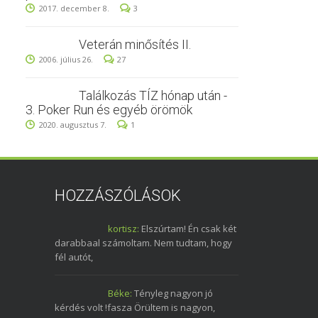
2017. december 8.
3
Veterán minősítés II.
2006. július 26.
27
Találkozás TÍZ hónap után -
3. Poker Run és egyéb örömök
2020. augusztus 7.
1
HOZZÁSZÓLÁSOK
kortisz:
Elszúrtam! Én csak két
darabbaal számoltam. Nem tudtam, hogy
fél autót,
Béke:
Tényleg nagyon jó
kérdés volt !fasza Örültem is nagyon,