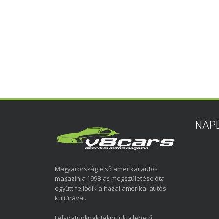
NAP
Magyarország első amerikai autós
magazinja 1998-as megszületése óta
együtt fejlődik a hazai amerikai autós
kultúrával.
Feladatunknak tekintjük a lehető