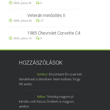
2026. július 20.
0
Veterán minősítés II.
2006. július 26.
27
1985 Chevrolet Corvette C4
2026. július 15.
0
HOZZÁSZÓLÁSOK
kortisz:
Elszúrtam! Én csak két
darabbaal számoltam. Nem tudtam, hogy
fél autót,
Béke:
Tényleg nagyon jó
kérdés volt !fasza Örültem is nagyon,
amikor