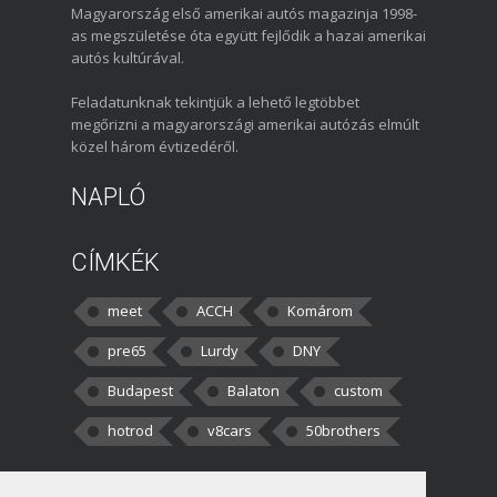
Magyarország első amerikai autós magazinja 1998-
as megszületése óta együtt fejlődik a hazai amerikai
autós kultúrával.
Feladatunknak tekintjük a lehető legtöbbet
megőrizni a magyarországi amerikai autózás elmúlt
közel három évtizedéről.
NAPLÓ
CÍMKÉK
meet
ACCH
Komárom
pre65
Lurdy
DNY
Budapest
Balaton
custom
hotrod
v8cars
50brothers
HOZZÁSZÓLÁSOK