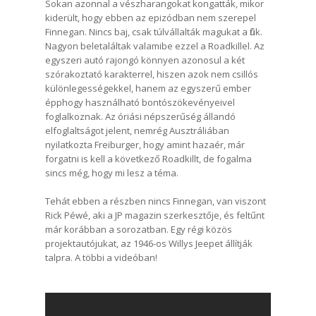
Sokan azonnal a vészharangokat kongatták, mikor
kiderült, hogy ebben az epizódban nem szerepel
Finnegan. Nincs baj, csak túlvállalták magukat a fiúk.
Nagyon beletaláltak valamibe ezzel a Roadkillel. Az
egyszeri autó rajongó könnyen azonosul a két
szórakoztató karakterrel, hiszen azok nem csillós
különlegességekkel, hanem az egyszerű ember
épphogy használható bontószökevényeivel
foglalkoznak. Az óriási népszerűség állandó
elfoglaltságot jelent, nemrég Ausztráliában
nyilatkozta Freiburger, hogy amint hazaér, már
forgatni is kell a következő Roadkillt, de fogalma
sincs még, hogy mi lesz a téma.
Tehát ebben a részben nincs Finnegan, van viszont
Rick Péwé, aki a JP magazin szerkesztője, és feltűnt
már korábban a sorozatban. Egy régi közös
projektautójukat, az 1946-os Willys Jeepet állítják
talpra. A többi a videóban!