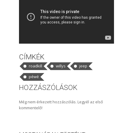
CÍMKÉK
roadkill
willys
jeep
péwé
HOZZÁSZÓLÁSOK
Még nem érkezett hozzászólás. Legyél az első
kommentelő!