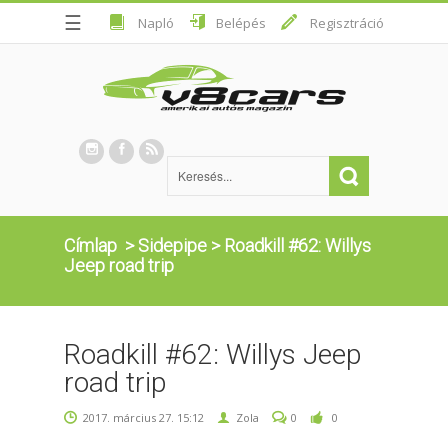
☰
Napló
Belépés
Regisztráció
Címlap
>
Sidepipe
>
Roadkill #62: Willys
Jeep road trip
Roadkill #62: Willys Jeep
road trip
2017. március 27. 15:12
Zola
0
0