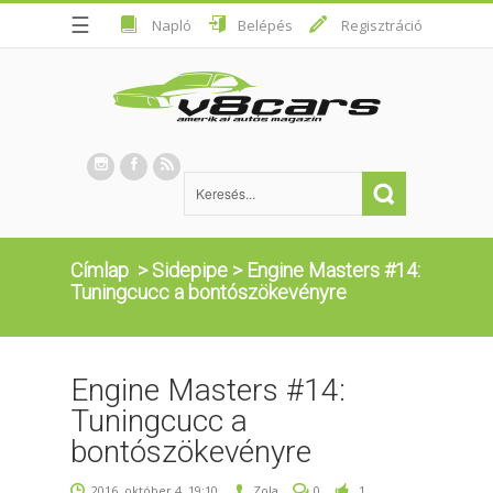
☰
Napló
Belépés
Regisztráció
Címlap
>
Sidepipe
>
Engine Masters #14:
Tuningcucc a bontószökevényre
Engine Masters #14:
Tuningcucc a
bontószökevényre
2016. október 4. 19:10
Zola
0
1