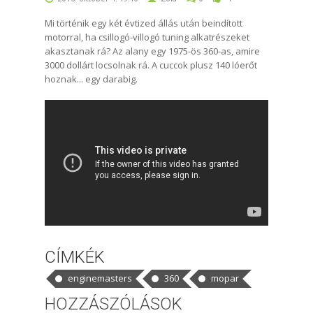
Mi történik egy két évtized állás után beindított
motorral, ha csillogó-villogó tuning alkatrészeket
akasztanak rá? Az alany egy 1975-ös 360-as, amire
3000 dollárt locsolnak rá. A cuccok plusz 140 lóerőt
hoznak... egy darabig.
CÍMKÉK
enginemasters
360
mopar
HOZZÁSZÓLÁSOK