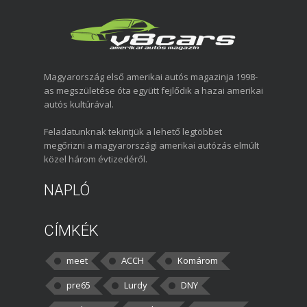
Magyarország első amerikai autós magazinja 1998-
as megszületése óta együtt fejlődik a hazai amerikai
autós kultúrával.
Feladatunknak tekintjük a lehető legtöbbet
megőrizni a magyarországi amerikai autózás elmúlt
közel három évtizedéről.
NAPLÓ
CÍMKÉK
meet
ACCH
Komárom
pre65
Lurdy
DNY